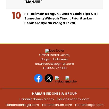
“MANJUR”
PT Halimah Bangun Rumah Sakit Tipe C di
Sumedang Wilayah Timur, Prioritaskan
Pemberdayaan Warga Lokal
Graha Media Center,
Bogor - Indonesia
untukredaksi@gmail.com
+628557777888
HARIAN INDONESIA GROUP
Harianindonesia.com
Harianekonomi.com
Harianolahraga.com
Harianbanten.com
Harianbogor.com