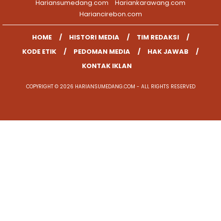
Hariansumedang.com
Hariankarawang.com
Hariancirebon.com
HOME
HISTORI MEDIA
TIM REDAKSI
KODE ETIK
PEDOMAN MEDIA
HAK JAWAB
KONTAK IKLAN
COPYRIGHT © 2026 HARIANSUMEDANG.COM - ALL RIGHTS RESERVED