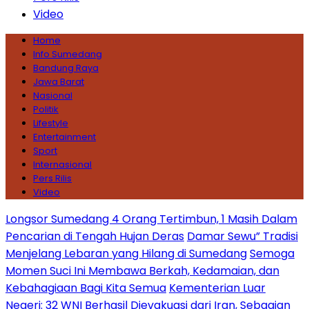
Video
Home
Info Sumedang
Bandung Raya
Jawa Barat
Nasional
Politik
Lifestyle
Entertainment
Sport
Internasional
Pers Rilis
Video
Longsor Sumedang 4 Orang Tertimbun, 1 Masih Dalam
Pencarian di Tengah Hujan Deras
Damar Sewu” Tradisi
Menjelang Lebaran yang Hilang di Sumedang
Semoga
Momen Suci Ini Membawa Berkah, Kedamaian, dan
Kebahagiaan Bagi Kita Semua
Kementerian Luar
Negeri: 32 WNI Berhasil Dievakuasi dari Iran, Sebagian