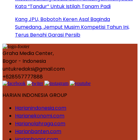
Kata “Tandur” Untuk Istilah Tanam Padi
Kang JPU, Bobotoh Keren Asal Baginda
Sumedang, Jemput Musim Kompetisi Tahun Ini,
Terus Benahi Garasi Persib
Graha Media Center,
Bogor - Indonesia
untukredaksi@gmail.com
+628557777888
HARIAN INDONESIA GROUP
Harianindonesia.com
Harianekonomi.com
Harianolahraga.com
Harianbanten.com
Harianbogor.com