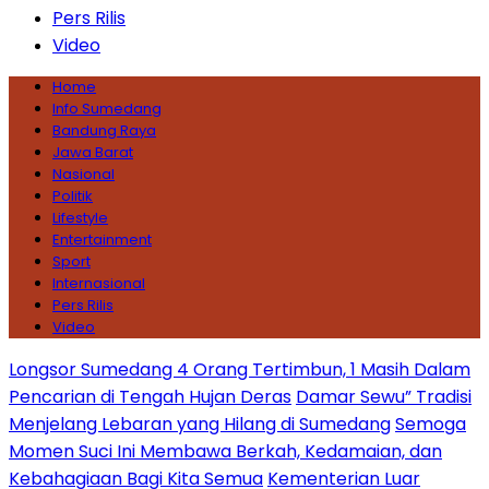
Pers Rilis
Video
Home
Info Sumedang
Bandung Raya
Jawa Barat
Nasional
Politik
Lifestyle
Entertainment
Sport
Internasional
Pers Rilis
Video
Longsor Sumedang 4 Orang Tertimbun, 1 Masih Dalam
Pencarian di Tengah Hujan Deras
Damar Sewu” Tradisi
Menjelang Lebaran yang Hilang di Sumedang
Semoga
Momen Suci Ini Membawa Berkah, Kedamaian, dan
Kebahagiaan Bagi Kita Semua
Kementerian Luar