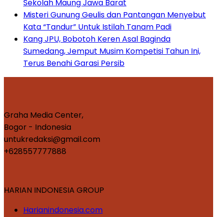
Sekolah Maung Jawa Barat
Misteri Gunung Geulis dan Pantangan Menyebut
Kata “Tandur” Untuk Istilah Tanam Padi
Kang JPU, Bobotoh Keren Asal Baginda
Sumedang, Jemput Musim Kompetisi Tahun Ini,
Terus Benahi Garasi Persib
Graha Media Center,
Bogor - Indonesia
untukredaksi@gmail.com
+628557777888
HARIAN INDONESIA GROUP
Harianindonesia.com