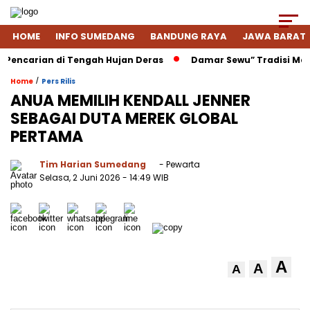
HOME
INFO SUMEDANG
BANDUNG RAYA
JAWA BARAT
ian di Tengah Hujan Deras
Damar Sewu” Tradisi Menjelang 
/
Home
Pers Rilis
ANUA MEMILIH KENDALL JENNER
SEBAGAI DUTA MEREK GLOBAL
PERTAMA
Tim Harian Sumedang
- Pewarta
Selasa, 2 Juni 2026
- 14:49 WIB
A
A
A