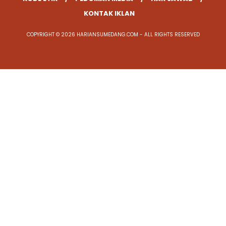
KONTAK IKLAN
COPYRIGHT © 2026 HARIANSUMEDANG.COM - ALL RIGHTS RESERVED