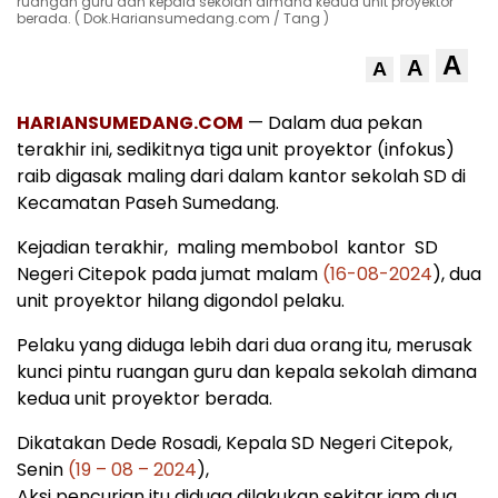
ruangan guru dan kepala sekolah dimana kedua unit proyektor
berada. ( Dok.Hariansumedang.com / Tang )
A
A
A
HARIANSUMEDANG.COM
— Dalam dua pekan
terakhir ini, sedikitnya tiga unit proyektor (infokus)
raib digasak maling dari dalam kantor sekolah SD di
Kecamatan Paseh Sumedang.
Kejadian terakhir, maling membobol kantor SD
Negeri Citepok pada jumat malam
(16-08-2024
), dua
unit proyektor hilang digondol pelaku.
Pelaku yang diduga lebih dari dua orang itu, merusak
kunci pintu ruangan guru dan kepala sekolah dimana
kedua unit proyektor berada.
Dikatakan Dede Rosadi, Kepala SD Negeri Citepok,
Senin
(19 – 08 – 2024
),
Aksi pencurian itu diduga dilakukan sekitar jam dua