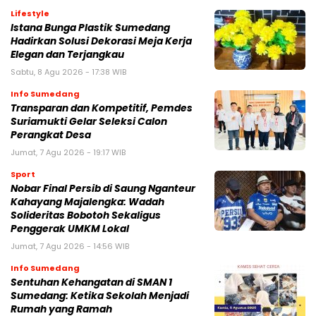
Lifestyle
Istana Bunga Plastik Sumedang
Hadirkan Solusi Dekorasi Meja Kerja
Elegan dan Terjangkau
Sabtu, 8 Agu 2026 - 17:38 WIB
Info Sumedang
Transparan dan Kompetitif, Pemdes
Suriamukti Gelar Seleksi Calon
Perangkat Desa
Jumat, 7 Agu 2026 - 19:17 WIB
Sport
Nobar Final Persib di Saung Nganteur
Kahayang Majalengka: Wadah
Solideritas Bobotoh Sekaligus
Penggerak UMKM Lokal
Jumat, 7 Agu 2026 - 14:56 WIB
Info Sumedang
Sentuhan Kehangatan di SMAN 1
Sumedang: Ketika Sekolah Menjadi
Rumah yang Ramah