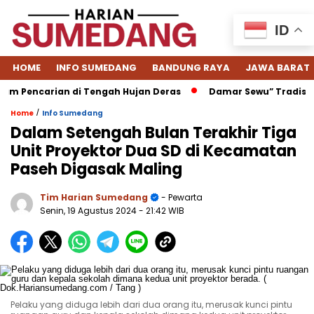
ID
HOME
INFO SUMEDANG
BANDUNG RAYA
JAWA BARAT
Pencarian di Tengah Hujan Deras
Damar Sewu” Tradisi Menj
/
Home
Info Sumedang
Dalam Setengah Bulan Terakhir Tiga
Unit Proyektor Dua SD di Kecamatan
Paseh Digasak Maling
Tim Harian Sumedang
- Pewarta
Senin, 19 Agustus 2024
- 21:42 WIB
Pelaku yang diduga lebih dari dua orang itu, merusak kunci pintu