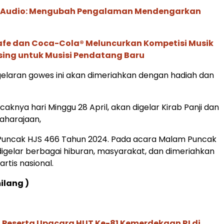
c Audio: Mengubah Pengalaman Mendengarkan
afe dan Coca-Cola® Meluncurkan Kompetisi Musik
sing untuk Musisi Pendatang Baru
elaran gowes ini akan dimeriahkan dengan hadiah dan
aknya hari Minggu 28 April, akan digelar Kirab Panji dan
harajaan,
Puncak HJS 466 Tahun 2024. Pada acara Malam Puncak
l digelar berbagai hiburan, masyarakat, dan dimeriahkan
rtis nasional.
ilang )
 Peserta Upacara HUT Ke-81 Kemerdekaan RI di