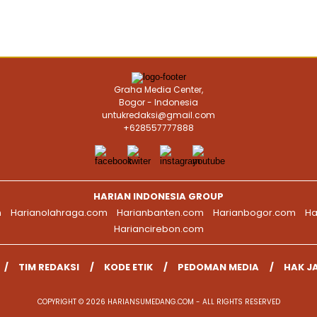
Graha Media Center,
Bogor - Indonesia
untukredaksi@gmail.com
+628557777888
HARIAN INDONESIA GROUP
m
Harianolahraga.com
Harianbanten.com
Harianbogor.com
Ha
Hariancirebon.com
TIM REDAKSI
KODE ETIK
PEDOMAN MEDIA
HAK J
COPYRIGHT © 2026 HARIANSUMEDANG.COM - ALL RIGHTS RESERVED