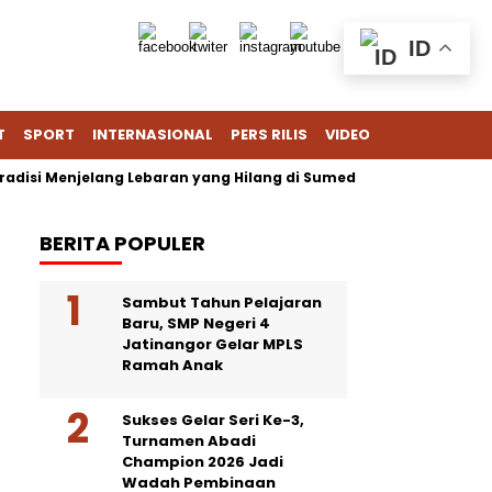
ID
T
SPORT
INTERNASIONAL
PERS RILIS
VIDEO
adisi Menjelang Lebaran yang Hilang di Sumedang
Semoga 
BERITA POPULER
Sambut Tahun Pelajaran
Baru, SMP Negeri 4
Jatinangor Gelar MPLS
Ramah Anak
Sukses Gelar Seri Ke-3,
Turnamen Abadi
Champion 2026 Jadi
Wadah Pembinaan