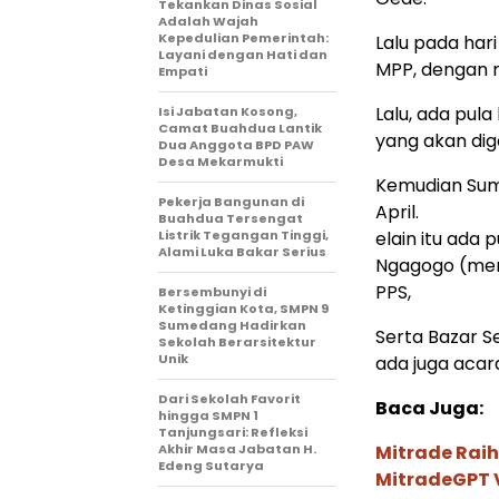
Tekankan Dinas Sosial
Adalah Wajah
Kepedulian Pemerintah:
Lalu pada hari
Layani dengan Hati dan
MPP, dengan 
Empati
Lalu, ada pula
Isi Jabatan Kosong,
Camat Buahdua Lantik
yang akan dige
Dua Anggota BPD PAW
Desa Mekarmukti
Kemudian Sum
Pekerja Bangunan di
April.
Buahdua Tersengat
Listrik Tegangan Tinggi,
elain itu ada
Alami Luka Bakar Serius
Ngagogo (men
PPS,
Bersembunyi di
Ketinggian Kota, SMPN 9
Sumedang Hadirkan
Serta Bazar 
Sekolah Berarsitektur
Unik
ada juga acar
Dari Sekolah Favorit
Baca Juga:
hingga SMPN 1
Tanjungsari: Refleksi
Akhir Masa Jabatan H.
Mitrade Raih
Edeng Sutarya
MitradeGPT V