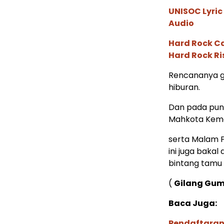
UNISOC Lyri
Audio
Hard Rock C
Hard Rock Ri
Rencananya g
hiburan.
Dan pada punc
Mahkota Kema
serta Malam 
ini juga baka
bintang tamu a
(
Gilang Gum
Baca Juga:
Pendaftaran