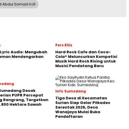
d Abdul Somad HJS
s
Pers Rilis
Lyric Audio: Mengubah
Hard Rock Cafe dan Coca-
aman Mendengarkan
Cola® Meluncurkan Kompetisi
Musik Hard Rock Rising untuk
Musisi Pendatang Baru
umedang
 Sumedang Desak
Info Sumedang
erian PUPR Percepat
Tiga Desa di Kecamatan
g Rengrang, Targetkan
Surian Siap Gelar Pilkades
 3.800 Hektare Sawah
Serentak 2026, Desa
Wanajaya Mulai Buka
Pendaftaran