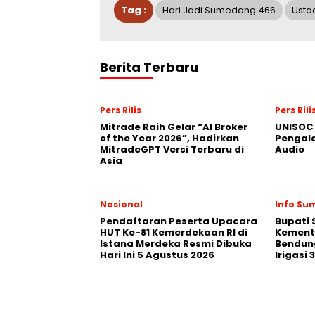
Tag :
Hari Jadi Sumedang 466
Usta
Berita Terbaru
Pers Rilis
Pers Rili
Mitrade Raih Gelar “AI Broker
UNISOC 
of the Year 2026”, Hadirkan
Pengal
MitradeGPT Versi Terbaru di
Audio
Asia
Nasional
Info S
Pendaftaran Peserta Upacara
Bupati
HUT Ke-81 Kemerdekaan RI di
Kement
Istana Merdeka Resmi Dibuka
Bendun
Hari Ini 5 Agustus 2026
Irigasi