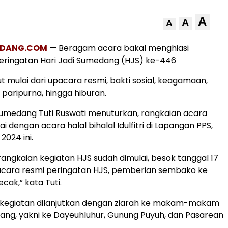
A
A
A
EDANG.COM
— Beragam acara bakal menghiasi
ingatan Hari Jadi Sumedang (HJS) ke-446
t mulai dari upacara resmi, bakti sosial, keagamaan,
 paripurna, hingga hiburan.
 Sumedang Tuti Ruswati menuturkan, rangkaian acara
i dengan acara halal bihalal Idulfitri di Lapangan PPS,
 2024 ini.
angkaian kegiatan HJS sudah dimulai, besok tanggal 17
acara resmi peringatan HJS, pemberian sembako ke
cak,” kata Tuti.
, kegiatan dilanjutkan dengan ziarah ke makam-makam
ang, yakni ke Dayeuhluhur, Gunung Puyuh, dan Pasarean