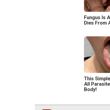
Fungus Is A
Dies From A
This Simpl
All Parasit
Body!