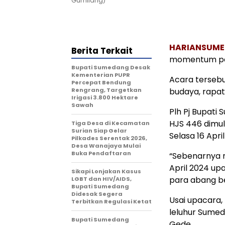
Gumilang)
HARIANSUM
Berita Terkait
momentum per
Bupati Sumedang Desak
Kementerian PUPR
Acara tersebu
Percepat Bendung
Rengrang, Targetkan
budaya, rapat
Irigasi 3.800 Hektare
Sawah
Plh Pj Bupati
HJS 446 dimula
Tiga Desa di Kecamatan
Surian Siap Gelar
Selasa 16 April
Pilkades Serentak 2026,
Desa Wanajaya Mulai
Buka Pendaftaran
“Sebenarnya r
April 2024 up
Sikapi Lonjakan Kasus
para abang be
LGBT dan HIV/AIDS,
Bupati Sumedang
Didesak Segera
Usai upacara
Terbitkan Regulasi Ketat
leluhur Sumed
Bupati Sumedang
Gede.