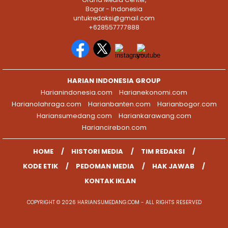
Bogor - Indonesia
untukredaksi@gmail.com
+628557777888
HARIAN INDONESIA GROUP
Harianindonesia.com
Harianekonomi.com
Harianolahraga.com
Harianbanten.com
Harianbogor.com
Hariansumedang.com
Hariankarawang.com
Hariancirebon.com
HOME
HISTORI MEDIA
TIM REDAKSI
KODE ETIK
PEDOMAN MEDIA
HAK JAWAB
KONTAK IKLAN
COPYRIGHT © 2026 HARIANSUMEDANG.COM - ALL RIGHTS RESERVED