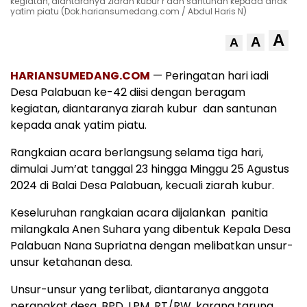
kegiatan, diantaranya ziarah kubur r dan santunan kepada anak
yatim piatu (Dok.hariansumedang.com / Abdul Haris N)
A
A
A
HARIANSUMEDANG.COM
— Peringatan hari iadi
Desa Palabuan ke-42 diisi dengan beragam
kegiatan, diantaranya ziarah kubur dan santunan
kepada anak yatim piatu.
Rangkaian acara berlangsung selama tiga hari,
dimulai Jum’at tanggal 23 hingga Minggu 25 Agustus
2024 di Balai Desa Palabuan, kecuali ziarah kubur.
Keseluruhan rangkaian acara dijalankan panitia
milangkala Anen Suhara yang dibentuk Kepala Desa
Palabuan Nana Supriatna dengan melibatkan unsur-
unsur ketahanan desa.
Unsur-unsur yang terlibat, diantaranya anggota
perangkat desa, BPD, LPM, RT/RW, karang taruna,