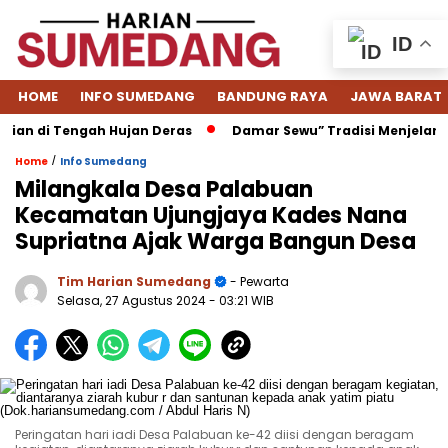
ID
HOME
INFO SUMEDANG
BANDUNG RAYA
JAWA BARAT
n di Tengah Hujan Deras
Damar Sewu” Tradisi Menjelang Le
/
Home
Info Sumedang
Milangkala Desa Palabuan
Kecamatan Ujungjaya Kades Nana
Supriatna Ajak Warga Bangun Desa
Tim Harian Sumedang
- Pewarta
Selasa, 27 Agustus 2024
- 03:21 WIB
Peringatan hari iadi Desa Palabuan ke-42 diisi dengan beragam