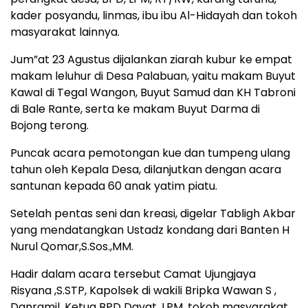
kader posyandu, linmas, ibu ibu Al-Hidayah dan tokoh
masyarakat lainnya.
Jum”at 23 Agustus dijalankan ziarah kubur ke empat
makam leluhur di Desa Palabuan, yaitu makam Buyut
Kawal di Tegal Wangon, Buyut Samud dan KH Tabroni
di Bale Rante, serta ke makam Buyut Darma di
Bojong terong.
Puncak acara pemotongan kue dan tumpeng ulang
tahun oleh Kepala Desa, dilanjutkan dengan acara
santunan kepada 60 anak yatim piatu.
Setelah pentas seni dan kreasi, digelar Tabligh Akbar
yang mendatangkan Ustadz kondang dari Banten H
Nurul Qomar,S.Sos.,MM.
Hadir dalam acara tersebut Camat Ujungjaya
Risyana ,S.STP, Kapolsek di wakili Bripka Wawan S ,
Danramil, Ketua BPD Dayat ,LPM, tokoh masyarakat,