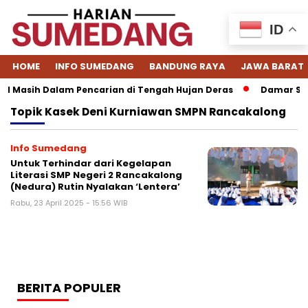
ID
HOME
INFO SUMEDANG
BANDUNG RAYA
JAWA BARAT
1 Masih Dalam Pencarian di Tengah Hujan Deras
Damar Sewu
Topik
Kasek Deni Kurniawan SMPN Rancakalong
Info Sumedang
Untuk Terhindar dari Kegelapan
Literasi SMP Negeri 2 Rancakalong
(Nedura) Rutin Nyalakan ‘Lentera’
Rabu, 23 April 2025 - 15:56 WIB
BERITA POPULER