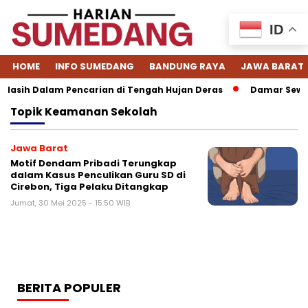
ID
HOME
INFO SUMEDANG
BANDUNG RAYA
JAWA BARAT
Masih Dalam Pencarian di Tengah Hujan Deras
Damar Sewu” 
Topik
Keamanan Sekolah
Jawa Barat
Motif Dendam Pribadi Terungkap
dalam Kasus Penculikan Guru SD di
Cirebon, Tiga Pelaku Ditangkap
Jumat, 30 Mei 2025 - 15:50 WIB
BERITA POPULER