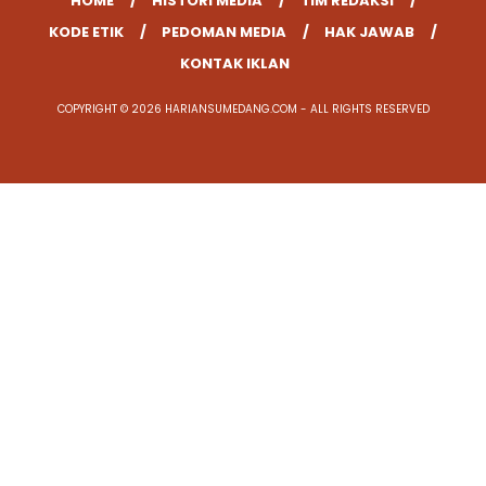
HOME
HISTORI MEDIA
TIM REDAKSI
KODE ETIK
PEDOMAN MEDIA
HAK JAWAB
KONTAK IKLAN
COPYRIGHT © 2026 HARIANSUMEDANG.COM - ALL RIGHTS RESERVED