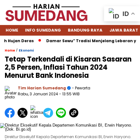
ID
HOME
INFO SUMEDANG
BANDUNG RAYA
JAWA BARAT
jan Deras
Damar Sewu” Tradisi Menjelang Lebaran yang Hil
/
Home
Ekonomi
Tetap Terkendali di Kisaran Sasaran
2,5 Persen, Inflasi Tahun 2024
Menurut Bank Indonesia
Tim Harian Sumedang
- Pewarta
Rabu, 3 Januari 2024
- 13:55 WIB
Direktur Eksekutif Kepala Departemen Komunikasi BI, Erwin Haryono.