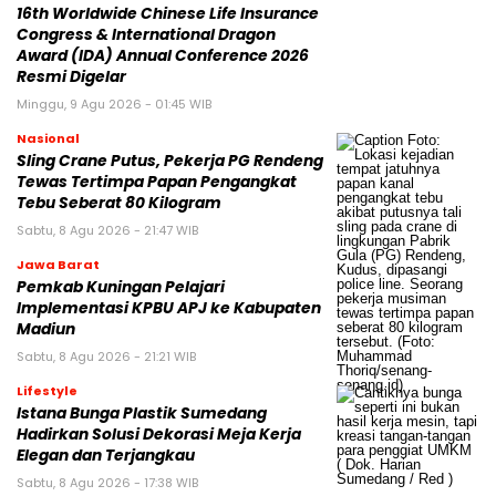
16th Worldwide Chinese Life Insurance
Congress & International Dragon
Award (IDA) Annual Conference 2026
Resmi Digelar
Minggu, 9 Agu 2026 - 01:45 WIB
Nasional
Sling Crane Putus, Pekerja PG Rendeng
Tewas Tertimpa Papan Pengangkat
Tebu Seberat 80 Kilogram
Sabtu, 8 Agu 2026 - 21:47 WIB
Jawa Barat
Pemkab Kuningan Pelajari
Implementasi KPBU APJ ke Kabupaten
Madiun
Sabtu, 8 Agu 2026 - 21:21 WIB
Lifestyle
Istana Bunga Plastik Sumedang
Hadirkan Solusi Dekorasi Meja Kerja
Elegan dan Terjangkau
Sabtu, 8 Agu 2026 - 17:38 WIB