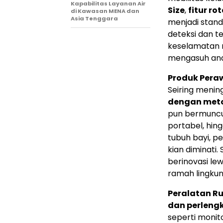
Kapabilitas Layanan Air
Size
,
fitur ro
di Kawasan MENA dan
Asia Tenggara
menjadi stand
deteksi dan t
keselamatan 
mengasuh ana
Produk Peraw
Seiring meni
dengan metod
pun bermuncul
portabel, hing
tubuh bayi, 
kian diminati.
berinovasi le
ramah lingkun
Peralatan R
dan perlen
seperti monito