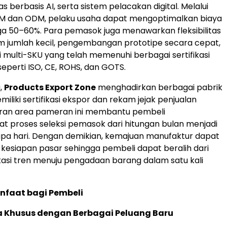
tas berbasis AI, serta sistem pelacakan digital. Melalui
M dan ODM, pelaku usaha dapat mengoptimalkan biaya
ga 50–60%. Para pemasok juga menawarkan fleksibilitas
m jumlah kecil, pengembangan prototipe secara cepat,
i multi-SKU yang telah memenuhi berbagai sertifikasi
seperti ISO, CE, ROHS, dan GOTS.
,
Products Export Zone
menghadirkan berbagai pabrik
iliki sertifikasi ekspor dan rekam jejak penjualan
diran area pameran ini membantu pembeli
 proses seleksi pemasok dari hitungan bulan menjadi
pa hari. Dengan demikian, kemajuan manufaktur dapat
esiapan pasar sehingga pembeli dapat beralih dari
ikasi tren menuju pengadaan barang dalam satu kali
nfaat bagi Pembeli
a Khusus dengan Berbagai Peluang Baru