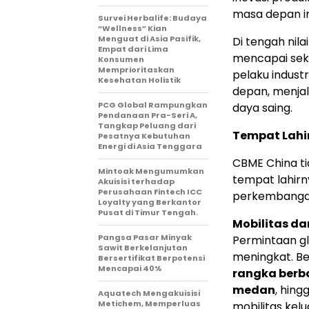
masa depan in
Survei Herbalife: Budaya
“Wellness” Kian
Menguat di Asia Pasifik,
Di tengah nila
Empat dari Lima
mencapai seki
Konsumen
Memprioritaskan
pelaku indus
Kesehatan Holistik
depan, menja
PCG Global Rampungkan
daya saing.
Pendanaan Pra-Seri A,
Tangkap Peluang dari
Tempat Lahir
Pesatnya Kebutuhan
Energi di Asia Tenggara
CBME China ti
Mintoak Mengumumkan
tempat lahirn
Akuisisi terhadap
Perusahaan Fintech ICC
perkembangan
Loyalty yang Berkantor
Pusat di Timur Tengah.
Mobilitas d
Pangsa Pasar Minyak
Permintaan g
Sawit Berkelanjutan
meningkat. B
Bersertifikat Berpotensi
Mencapai 40%
rangka berb
medan
, hing
Aquatech Mengakuisisi
Metichem, Memperluas
mobilitas kelu