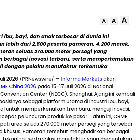
A
A
A
i ibu, bayi, dan anak terbesar di dunia ini
 lebih dari 2.800 peserta pameran, 4.200 merek,
eran seluas 270.000 meter persegi yang
 berbagai inovasi terbaru, serta mempertemukan
li dengan pelaku manufaktur terkemuka
uli 2026 /PRNewswire/ —
Informa Markets
akan
ME China 2026
pada 15–17 Juli 2026 di National
d Convention Center (NECC), Shanghai. Ajang ini kembali
sisinya sebagai platform utama di industri ibu, bayi,
al untuk memperkenalkan tren baru, menguji inovasi,
epat peluncuran produk ke pasar. Tahun ini, CBME
ti area seluas 270.000 meter persegi yang tersebar
la khusus. Pameran tersebut menghadirkan berbagai
k, teknologi, serta solusi manufaktur yang menentukan