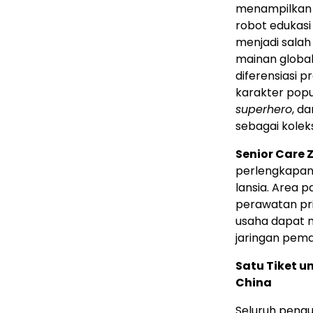
menampilkan 
robot edukasi
menjadi salah
mainan globa
diferensiasi 
karakter popu
superhero
, d
sebagai kolek
Senior Care 
perlengkapan 
lansia. Area 
perawatan pri
usaha dapat 
jaringan pem
Satu Tiket u
China
Seluruh pengu