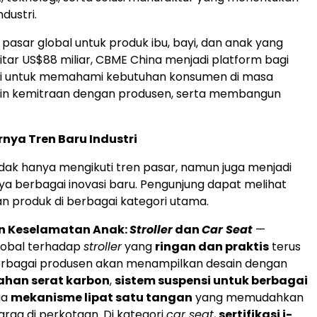
dustri.
i pasar global untuk produk ibu, bayi, dan anak yang
tar US$88 miliar, CBME China menjadi platform bagi
tri untuk memahami kebutuhan konsumen di masa
lin kemitraan dengan produsen, serta membangun
nya Tren Baru Industri
dak hanya mengikuti tren pasar, namun juga menjadi
ya berbagai inovasi baru. Pengunjung dapat melihat
 produk di berbagai kategori utama.
an Keselamatan Anak:
Stroller
dan
Car Seat
—
lobal terhadap
stroller
yang
ringan dan praktis
terus
erbagai produsen akan menampilkan desain dengan
ahan serat karbon
,
sistem suspensi untuk berbagai
ga
mekanisme lipat satu tangan
yang memudahkan
arga di perkotaan. Di kategori
car seat
,
sertifikasi i-