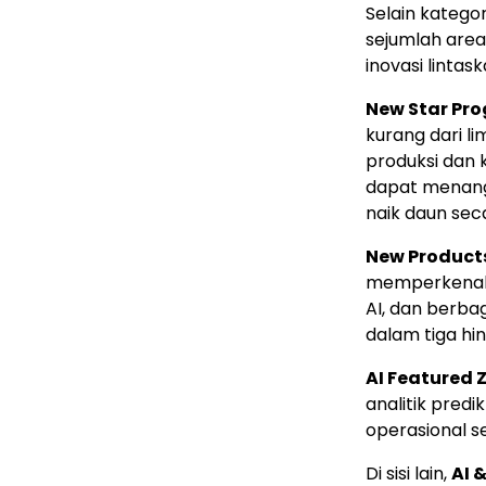
Selain katego
sejumlah area
inovasi lintask
New Star Pr
kurang dari li
produksi dan
dapat menang
naik daun seca
New Product
memperkenalk
AI, dan berb
dalam tiga hi
AI Featured 
analitik predi
operasional s
Di sisi lain,
AI 