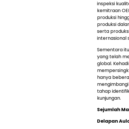
inspeksi kuali
kemitraan OE
produksi hing
produksi dala
serta produks
internasional 
Sementara itu
yang telah mem
global. Keha
mempersingkat
hanya bebera
mengimbangi k
tahap identif
kunjungan.
Sejumlah Ma
Delapan Aul