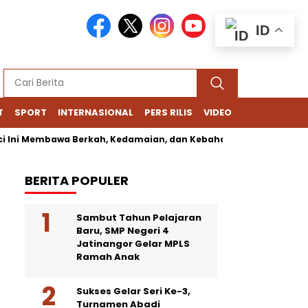
ID
T
SPORT
INTERNASIONAL
PERS RILIS
VIDEO
embawa Berkah, Kedamaian, dan Kebahagiaan Bagi Kita Semua
BERITA POPULER
Sambut Tahun Pelajaran
Baru, SMP Negeri 4
Jatinangor Gelar MPLS
Ramah Anak
Sukses Gelar Seri Ke-3,
Turnamen Abadi