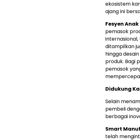
ekosistem ka
ajang ini bersa
Fesyen Anak
pemasok prod
internasional
ditampilkan j
hingga desai
produk. Bagi 
pemasok yang
mempercepat p
Didukung Ka
Selain menam
pembeli deng
berbagai inova
Smart Manuf
telah menginte