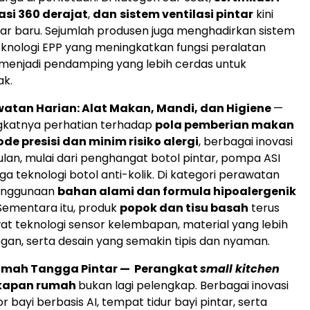
tasi 360 derajat
,
dan
sistem ventilasi pintar
kini
ar baru. Sejumlah produsen juga menghadirkan sistem
eknologi EPP yang meningkatkan fungsi peralatan
menjadi pendamping yang lebih cerdas untuk
k.
atan Harian: Alat Makan, Mandi, dan Higiene
—
ngkatnya perhatian terhadap
pola pemberian makan
e presisi dan minim risiko alergi
, berbagai inovasi
an, mulai dari penghangat botol pintar, pompa ASI
ga teknologi botol anti-kolik. Di kategori perawatan
penggunaan
bahan alami dan formula hipoalergenik
 Sementara itu, produk
popok dan tisu basah
terus
wat teknologi sensor kelembapan, material yang lebih
gan, serta desain yang semakin tipis dan nyaman.
umah Tangga Pintar — Perangkat
small kitchen
gkapan rumah
bukan lagi pelengkap. Berbagai inovasi
r bayi berbasis AI, tempat tidur bayi pintar, serta