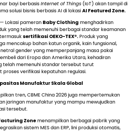
mar bayi berbasis
Internet of Things
(IoT) akan tampil di
ma solusi bisnis berbasis AI di lokasi
AI Featured Zone.
— Lokasi pameran
Baby Clothing
menghadirkan
uk yang telah memenuhi berbagai standar keamanan
, termasuk
sertifikasi OEKO-TEX®.
Produk yang
uga mencakup bahan katun organik, kain fungsional,
n netral gender yang memperpanjang masa pakai
pembeli dari Eropa dan Amerika Utara, kehadiran
 telah memenuhi standar tersebut turut
roses verifikasi kepatuhan regulasi.
pasitas Manufaktur Skala Global
pilkan tren, CBME China 2026 juga mempertemukan
an jaringan manufaktur yang mampu mewujudkan
si tersebut.
acturing Zone
menampilkan berbagai pabrik yang
grasikan sistem MES dan ERP, lini produksi otomatis,