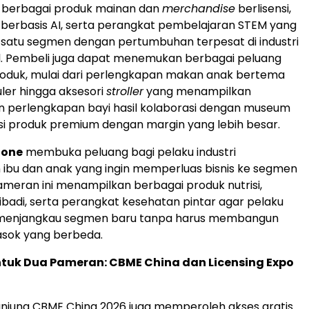
berbagai produk mainan dan
merchandise
berlisensi,
 berbasis AI, serta perangkat pembelajaran STEM yang
 satu segmen dengan pertumbuhan terpesat di industri
l. Pembeli juga dapat menemukan berbagai peluang
produk, mulai dari perlengkapan makan anak bertema
ler hingga aksesori
stroller
yang menampilkan
an perlengkapan bayi hasil kolaborasi dengan museum
si produk premium dengan margin yang lebih besar.
Zone
membuka peluang bagi pelaku industri
ibu dan anak yang ingin memperluas bisnis ke segmen
pameran ini menampilkan berbagai produk nutrisi,
badi, serta perangkat kesehatan pintar agar pelaku
menjangkau segmen baru tanpa harus membangun
asok yang berbeda.
ntuk Dua Pameran: CBME China dan Licensing Expo
njung CBME China 2026 juga memperoleh akses gratis