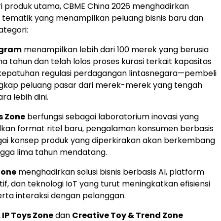
ri produk utama, CBME China 2026 menghadirkan
 tematik yang menampilkan peluang bisnis baru dan
ategori:
ogram
menampilkan lebih dari 100 merek yang berusia
ma tahun dan telah lolos proses kurasi terkait kapasitas
 kepatuhan regulasi perdagangan lintasnegara—pembeli
kap peluang pasar dari merek-merek yang tengah
ra lebih dini.
s Zone
berfungsi sebagai laboratorium inovasi yang
an format ritel baru, pengalaman konsumen berbasis
agai konsep produk yang diperkirakan akan berkembang
ngga lima tahun mendatang.
Zone
menghadirkan solusi bisnis berbasis AI, platform
ktif, dan teknologi IoT yang turut meningkatkan efisiensi
erta interaksi dengan pelanggan.
& IP Toys Zone
dan
Creative Toy & Trend Zone