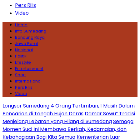
Pers Rilis
Video
Home
Info Sumedang
Bandung Raya
Jawa Barat
Nasional
Politik
Lifestyle
Entertainment
Sport
Internasional
Pers Rilis
Video
Longsor Sumedang 4 Orang Tertimbun, 1 Masih Dalam
Pencarian di Tengah Hujan Deras
Damar Sewu” Tradisi
Menjelang Lebaran yang Hilang di Sumedang
Semoga
Momen Suci Ini Membawa Berkah, Kedamaian, dan
Kebahagiaan Bagi Kita Semua
Kementerian Luar