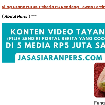
Sling Crane Putus, Pekerja PG Rendeng Tewas Ter
(
Abdul Haris
) ***
Fungu