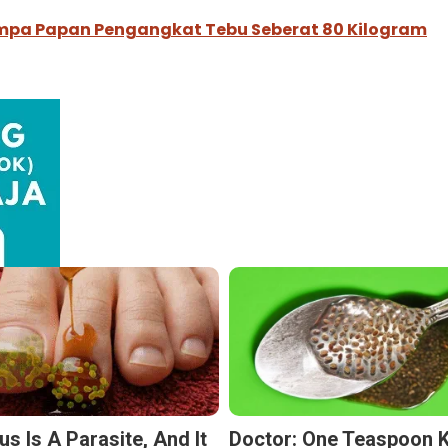
timpa Papan Pengangkat Tebu Seberat 80 Kilogram
s Is A Parasite, And It
Doctor: One Teaspoon Ki