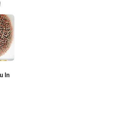
!
 In