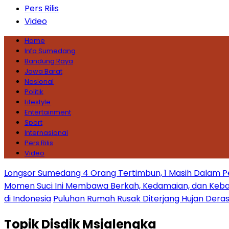
Pers Rilis
Video
Home
Info Sumedang
Bandung Raya
Jawa Barat
Nasional
Politik
Lifestyle
Entertainment
Sport
Internasional
Pers Rilis
Video
Longsor Sumedang 4 Orang Tertimbun, 1 Masih Dalam P
Momen Suci Ini Membawa Berkah, Kedamaian, dan Keba
di Indonesia
Puluhan Rumah Rusak Diterjang Hujan Dera
Topik
Disdik Msjalengka