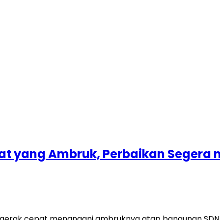
rat yang Ambruk, Perbaikan Segera 
erak cepat menangani ambruknya atap bangunan SDN 3 