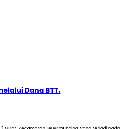
melalui Dana BTT.
Mirat, Kecamatan Leuwimunding, yang terjadi pada