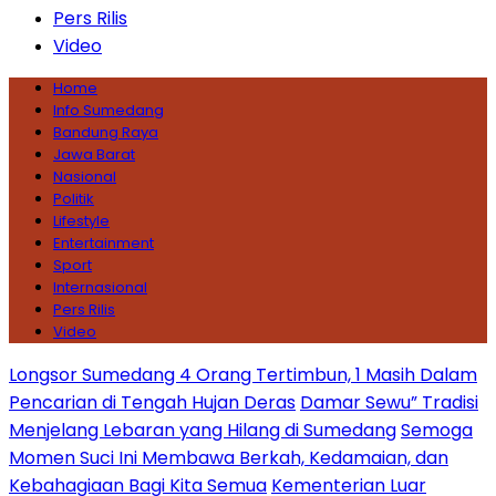
Pers Rilis
Video
Home
Info Sumedang
Bandung Raya
Jawa Barat
Nasional
Politik
Lifestyle
Entertainment
Sport
Internasional
Pers Rilis
Video
Longsor Sumedang 4 Orang Tertimbun, 1 Masih Dalam
Pencarian di Tengah Hujan Deras
Damar Sewu” Tradisi
Menjelang Lebaran yang Hilang di Sumedang
Semoga
Momen Suci Ini Membawa Berkah, Kedamaian, dan
Kebahagiaan Bagi Kita Semua
Kementerian Luar