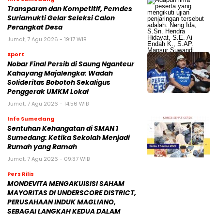
Transparan dan Kompetitif, Pemdes
Suriamukti Gelar Seleksi Calon
Perangkat Desa
Jumat, 7 Agu 2026 - 19:17 WIB
Sport
Nobar Final Persib di Saung Nganteur
Kahayang Majalengka: Wadah
Solideritas Bobotoh Sekaligus
Penggerak UMKM Lokal
Jumat, 7 Agu 2026 - 14:56 WIB
Info Sumedang
Sentuhan Kehangatan di SMAN 1
Sumedang: Ketika Sekolah Menjadi
Rumah yang Ramah
Jumat, 7 Agu 2026 - 09:37 WIB
Pers Rilis
MONDEVITA MENGAKUISISI SAHAM
MAYORITAS DI UNDERSCORE DISTRICT,
PERUSAHAAN INDUK MAGLIANO,
SEBAGAI LANGKAH KEDUA DALAM