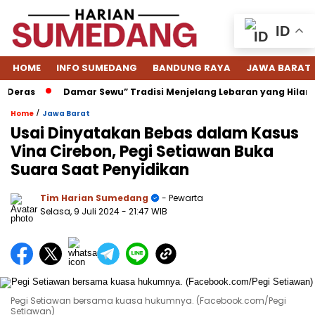
ID
HOME
INFO SUMEDANG
BANDUNG RAYA
JAWA BARAT
s
Damar Sewu” Tradisi Menjelang Lebaran yang Hilang di S
/
Home
Jawa Barat
Usai Dinyatakan Bebas dalam Kasus
Vina Cirebon, Pegi Setiawan Buka
Suara Saat Penyidikan
Tim Harian Sumedang
- Pewarta
Selasa, 9 Juli 2024
- 21:47 WIB
Pegi Setiawan bersama kuasa hukumnya. (Facebook.com/Pegi
Setiawan)