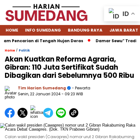
ID
HOME
INFO SUMEDANG
BANDUNG RAYA
JAWA BARAT
Pencarian di Tengah Hujan Deras
Damar Sewu” Tradisi Men
/
Home
Politik
Akan Kuatkan Reforma Agraria,
Gibran: 110 Juta Sertifikat Sudah
Dibagikan dari Sebelumnya 500 Ribu
Tim Harian Sumedang
- Pewarta
Senin, 22 Januari 2024
- 09:23 WIB
Calon wakil presiden (Cawapres) nomor urut 2 Gibran Rakabuming