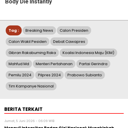
Body Die Instantly
Tag :
Breaking News
Calon Presiden
Calon Wakil Pesiden
Debat Cawapres
Gibran Rakabuming Raka
Koalisi Indonesia Maju (KIM)
Mahfud Md
Menteri Pertahanan
Partai Gerindra
Pemilu 2024
Pilpres 2024
Prabowo Subianto
Tim Kampanye Nasional
BERITA TERKAIT
Jumat, 5 Juni 2026 - 06:09 WIB