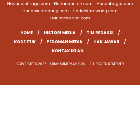
Harianolahraga.com
Harianbanten.com
Harianbogor.com
Hariansumedang.com
Hariankarawang.com
Hariancirebon.com
HOME
HISTORI MEDIA
TIM REDAKSI
KODE ETIK
PEDOMAN MEDIA
HAK JAWAB
KONTAK IKLAN
COPYRIGHT © 2026 HARIANSUMEDANG.COM - ALL RIGHTS RESERVED