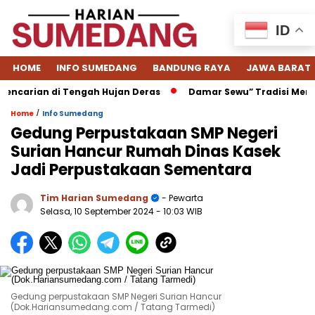
ID
HOME
INFO SUMEDANG
BANDUNG RAYA
JAWA BARAT
rian di Tengah Hujan Deras
Damar Sewu” Tradisi Menjelan
/
Home
Info Sumedang
Gedung Perpustakaan SMP Negeri
Surian Hancur Rumah Dinas Kasek
Jadi Perpustakaan Sementara
Tim Harian Sumedang
- Pewarta
Selasa, 10 September 2024
- 10:03 WIB
Gedung perpustakaan SMP Negeri Surian Hancur
(Dok.Hariansumedang.com / Tatang Tarmedi)