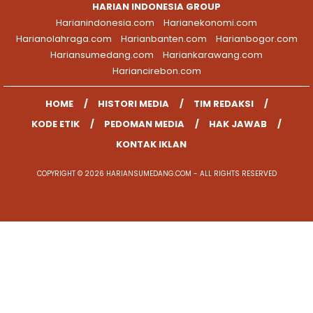
HARIAN INDONESIA GROUP
Harianindonesia.com
Harianekonomi.com
Harianolahraga.com
Harianbanten.com
Harianbogor.com
Hariansumedang.com
Hariankarawang.com
Hariancirebon.com
HOME
HISTORI MEDIA
TIM REDAKSI
KODE ETIK
PEDOMAN MEDIA
HAK JAWAB
KONTAK IKLAN
COPYRIGHT © 2026 HARIANSUMEDANG.COM - ALL RIGHTS RESERVED