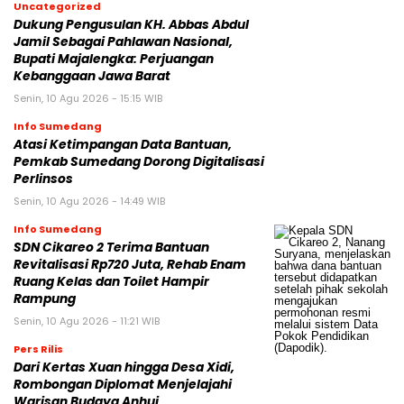
Uncategorized
Dukung Pengusulan KH. Abbas Abdul
Jamil Sebagai Pahlawan Nasional,
Bupati Majalengka: Perjuangan
Kebanggaan Jawa Barat
Senin, 10 Agu 2026 - 15:15 WIB
Info Sumedang
Atasi Ketimpangan Data Bantuan,
Pemkab Sumedang Dorong Digitalisasi
Perlinsos
Senin, 10 Agu 2026 - 14:49 WIB
Info Sumedang
SDN Cikareo 2 Terima Bantuan
Revitalisasi Rp720 Juta, Rehab Enam
Ruang Kelas dan Toilet Hampir
Rampung
Senin, 10 Agu 2026 - 11:21 WIB
Pers Rilis
Dari Kertas Xuan hingga Desa Xidi,
Rombongan Diplomat Menjelajahi
Warisan Budaya Anhui