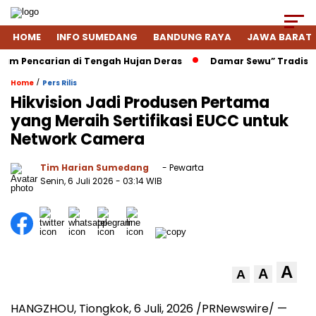
HOME
INFO SUMEDANG
BANDUNG RAYA
JAWA BARAT
encarian di Tengah Hujan Deras
Damar Sewu” Tradisi Menje
/
Home
Pers Rilis
Hikvision Jadi Produsen Pertama
yang Meraih Sertifikasi EUCC untuk
Network Camera
Tim Harian Sumedang
- Pewarta
Senin, 6 Juli 2026
- 03:14 WIB
A
A
A
HANGZHOU, Tiongkok
,
6 Juli, 2026
/PRNewswire/ —