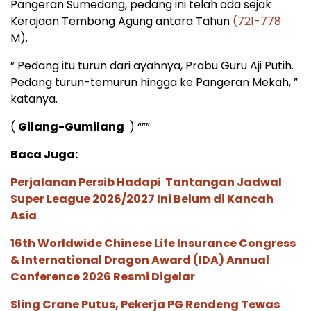
Pangeran Sumedang, pedang ini telah ada sejak
Kerajaan Tembong Agung antara Tahun
(721-778
M).
” Pedang itu turun dari ayahnya, Prabu Guru Aji Putih.
Pedang turun-temurun hingga ke Pangeran Mekah, ”
katanya.
(
Gilang-Gumilang
) “””
Baca Juga:
Perjalanan Persib Hadapi Tantangan Jadwal
Super League 2026/2027 Ini Belum di Kancah
Asia
16th Worldwide Chinese Life Insurance Congress
& International Dragon Award (IDA) Annual
Conference 2026 Resmi Digelar
Sling Crane Putus, Pekerja PG Rendeng Tewas