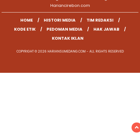
Hariancirebon.com
HOME
HISTORI MEDIA
TIM REDAKSI
KODE ETIK
PEDOMAN MEDIA
HAK JAWAB
KONTAK IKLAN
COPYRIGHT © 2026 HARIANSUMEDANG.COM - ALL RIGHTS RESERVED