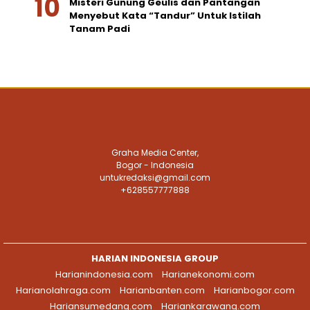
Misteri Gunung Geulis dan Pantangan
Menyebut Kata “Tandur” Untuk Istilah
Tanam Padi
Graha Media Center,
Bogor - Indonesia
untukredaksi@gmail.com
+628557777888
HARIAN INDONESIA GROUP
Harianindonesia.com
Harianekonomi.com
Harianolahraga.com
Harianbanten.com
Harianbogor.com
Hariansumedang.com
Hariankarawang.com