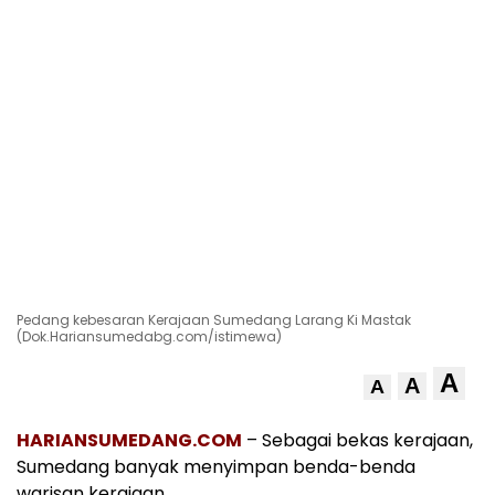
Pedang kebesaran Kerajaan Sumedang Larang Ki Mastak
(Dok.Hariansumedabg.com/istimewa)
A
A
A
HARIANSUMEDANG.COM
– Sebagai bekas kerajaan,
Sumedang banyak menyimpan benda-benda
warisan kerajaan.