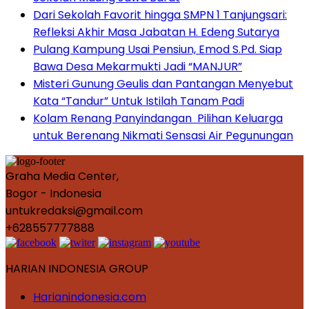
Dari Sekolah Favorit hingga SMPN 1 Tanjungsari:
Refleksi Akhir Masa Jabatan H. Edeng Sutarya
Pulang Kampung Usai Pensiun, Emod S.Pd. Siap
Bawa Desa Mekarmukti Jadi “MANJUR”
Misteri Gunung Geulis dan Pantangan Menyebut
Kata “Tandur” Untuk Istilah Tanam Padi
Kolam Renang Panyindangan Pilihan Keluarga
untuk Berenang Nikmati Sensasi Air Pegunungan
Graha Media Center,
Bogor - Indonesia
untukredaksi@gmail.com
+628557777888
HARIAN INDONESIA GROUP
Harianindonesia.com