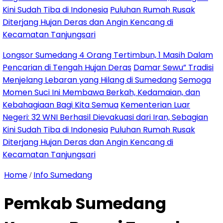
udah Tiba di Indonesia
Puluhan Rumah Rusak
jang Hujan Deras dan Angin Kencang di
atan Tanjungsari
or Sumedang 4 Orang Tertimbun, 1 Masih Dalam
rian di Tengah Hujan Deras
Damar Sewu” Tradisi
lang Lebaran yang Hilang di Sumedang
Semoga
 Suci Ini Membawa Berkah, Kedamaian, dan
agiaan Bagi Kita Semua
Kementerian Luar
: 32 WNI Berhasil Dievakuasi dari Iran, Sebagian
udah Tiba di Indonesia
Puluhan Rumah Rusak
jang Hujan Deras dan Angin Kencang di
atan Tanjungsari
Home
Info Sumedang
/
Pemkab Sumedang