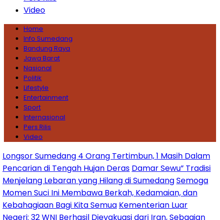
Video
Home
Info Sumedang
Bandung Raya
Jawa Barat
Nasional
Politik
Lifestyle
Entertainment
Sport
Internasional
Pers Rilis
Video
or Sumedang 4 Orang Tertimbun, 1 Masih Dalam
rian di Tengah Hujan Deras
Damar Sewu” Tradisi
lang Lebaran yang Hilang di Sumedang
Semoga
 Suci Ini Membawa Berkah, Kedamaian, dan
agiaan Bagi Kita Semua
Kementerian Luar
: 32 WNI Berhasil Dievakuasi dari Iran, Sebagian