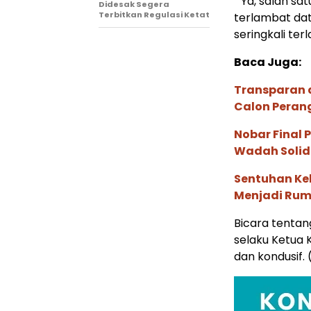
” Ya, salah sa
Didesak Segera
Terbitkan Regulasi Ketat
terlambat dat
seringkali ter
Baca Juga:
Transparan d
Calon Peran
Nobar Final 
Wadah Solid
Sentuhan Ke
Menjadi Ru
Bicara tentan
selaku Ketua K
dan kondusif. 