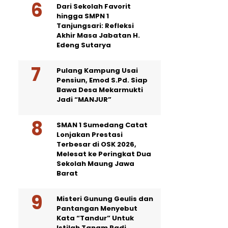
Dari Sekolah Favorit
hingga SMPN 1
Tanjungsari: Refleksi
Akhir Masa Jabatan H.
Edeng Sutarya
Pulang Kampung Usai
Pensiun, Emod S.Pd. Siap
Bawa Desa Mekarmukti
Jadi “MANJUR”
SMAN 1 Sumedang Catat
Lonjakan Prestasi
Terbesar di OSK 2026,
Melesat ke Peringkat Dua
Sekolah Maung Jawa
Barat
Misteri Gunung Geulis dan
Pantangan Menyebut
Kata “Tandur” Untuk
Istilah Tanam Padi