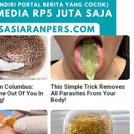
m Columbus:
This Simple Trick Removes
 Out Of You In
All Parasites From Your
g!
Body!