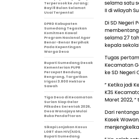
selama satu s
Terperosok ke Jurang:
Bayi 8 Bulan Selamat
II di wilayah 
Usai Terpental
Di SD Negeri P
DPRD Kabupaten
Sumedang Tegaskan
membentang p
Komitmen Kawal
selama 27 tah
Program Nasional Agar
Benar-Benar Berpihak
kepala sekola
Pada Kepentingan
Warga Desa
Tugas pertama
Bupati Sumedang Desak
Kecamatan Gan
Kementerian PUPR
ke SD Negeri 
Percepat Bendung
Rengrang, Targetkan
Irigasi 3.800 Hektare
” Ketika jadi K
Sawah
K3S Kecamatan
Tiga Desa di Kecamatan
Maret 2022, ” 
Surian Siap Gelar
Pilkades Serentak 2026,
Desa Wanajaya Mulai
Dari rentang
Buka Pendaftaran
Kasek Wawan, 
menjengkelkan
Sikapi Lonjakan Kasus
LGBT dan HIV/AIDS,
Bupati Sumedang