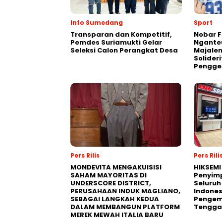
Info Sumedang
Sport
Transparan dan Kompetitif,
Nobar F
Pemdes Suriamukti Gelar
Ngante
Seleksi Calon Perangkat Desa
Majale
Solider
Pengge
Pers Rilis
Pers Rili
MONDEVITA MENGAKUISISI
HIKSEMI
SAHAM MAYORITAS DI
Penyim
UNDERSCORE DISTRICT,
Seluruh
PERUSAHAAN INDUK MAGLIANO,
Indones
SEBAGAI LANGKAH KEDUA
Pengemb
DALAM MEMBANGUN PLATFORM
Tengga
MEREK MEWAH ITALIA BARU