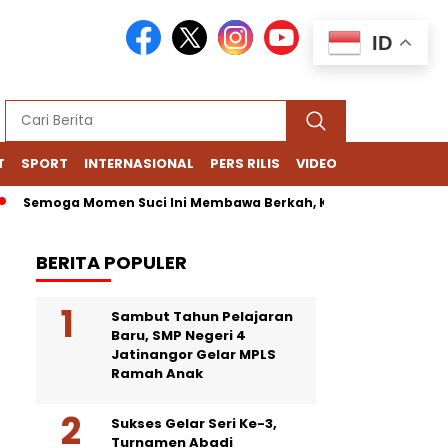
ID
T
SPORT
INTERNASIONAL
PERS RILIS
VIDEO
emoga Momen Suci Ini Membawa Berkah, Kedamaian, dan Kebaha
BERITA POPULER
Sambut Tahun Pelajaran
Baru, SMP Negeri 4
Jatinangor Gelar MPLS
Ramah Anak
Sukses Gelar Seri Ke-3,
Turnamen Abadi