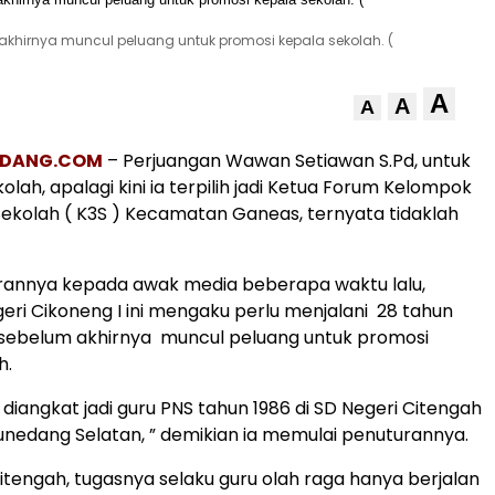
 akhirnya muncul peluang untuk promosi kepala sekolah. (
A
A
A
EDANG.COM
– Perjuangan Wawan Setiawan S.Pd, untuk
kolah, apalagi kini ia terpilih jadi Ketua Forum Kelompok
Sekolah ( K3S ) Kecamatan Ganeas, ternyata tidaklah
rannya kepada awak media beberapa waktu lalu,
eri Cikoneng I ini mengaku perlu menjalani 28 tahun
 sebelum akhirnya muncul peluang untuk promosi
h.
 diangkat jadi guru PNS tahun 1986 di SD Negeri Citengah
edang Selatan, ” demikian ia memulai penuturannya.
Citengah, tugasnya selaku guru olah raga hanya berjalan