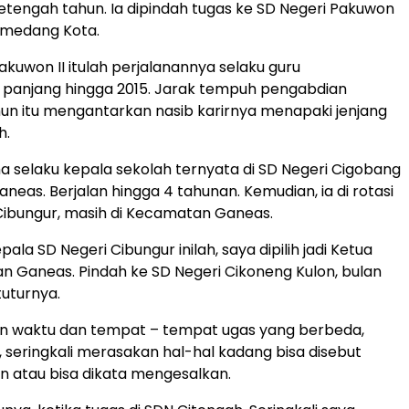
etengah tahun. Ia dipindah tugas ke SD Negeri Pakuwon
Sumedang Kota.
akuwon II itulah perjalanannya selaku guru
anjang hingga 2015. Jarak tempuh pengabdian
un itu mengantarkan nasib karirnya menapaki jenjang
h.
 selaku kepala sekolah ternyata di SD Negeri Cigobang
eas. Berjalan hingga 4 tahunan. Kemudian, ia di rotasi
Cibungur, masih di Kecamatan Ganeas.
epala SD Negeri Cibungur inilah, saya dipilih jadi Ketua
 Ganeas. Pindah ke SD Negeri Cikoneng Kulon, bulan
tuturnya.
an waktu dan tempat – tempat ugas yang berbeda,
seringkali merasakan hal-hal kadang bisa disebut
 atau bisa dikata mengesalkan.