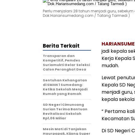
Perrlu menjalani 28 tahun menjadi guru, sebelum
Dok.Hariansumedang.com / Tatang Tarmedi )
HARIANSUM
Berita Terkait
jadi kepala se
Transparan dan
Kerja Kepala 
Kompetitif, Pemdes
mudah.
Suriamukti Gelar Seleksi
Calon Perangkat Desa
Lewat penutu
Sentuhan Kehangatan
Kepala SD Neg
di SMAN 1 Sumedang:
Ketika Sekolah Menjadi
menjadi guru,
Rumah yang Ramah
kepala sekola
SD Negeri Cimuncang
Surian Terima Bantuan
” Pertama kali
Revitalisasi Sekolah
Kecamatan Sun
Rp1,06 Miliar
Mesin Mati di Tanjakan
Di SD Negeri 
Haurpapak, Kijang Super