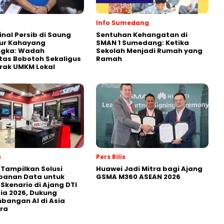
Info Sumedang
inal Persib di Saung
Sentuhan Kehangatan di
ur Kahayang
SMAN 1 Sumedang: Ketika
ngka: Wadah
Sekolah Menjadi Rumah yang
itas Bobotoh Sekaligus
Ramah
rak UMKM Lokal
s
Pers Rilis
 Tampilkan Solusi
Huawei Jadi Mitra bagi Ajang
panan Data untuk
GSMA M360 ASEAN 2026
 Skenario di Ajang DTI
ia 2026, Dukung
angan AI di Asia
ra