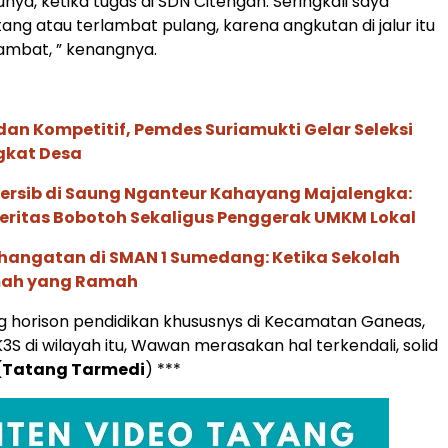
tunya, ketika tugas di SDN Citengah. Seringkali saya
ang atau terlambat pulang, karena angkutan di jalur itu
lambat, ” kenangnya.
an Kompetitif, Pemdes Suriamukti Gelar Seleksi
gkat Desa
Persib di Saung Nganteur Kahayang Majalengka:
eritas Bobotoh Sekaligus Penggerak UMKM Lokal
hangatan di SMAN 1 Sumedang: Ketika Sekolah
mah yang Ramah
g horison pendidikan khususnys di Kecamatan Ganeas,
3S di wilayah itu, Wawan merasakan hal terkendali, solid
(
Tatang Tarmedi
) ***