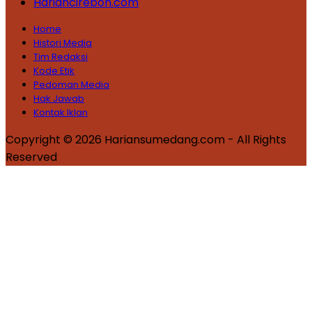
Hariancirebon.com
Home
Histori Media
Tim Redaksi
Kode Etik
Pedoman Media
Hak Jawab
Kontak Iklan
Copyright © 2026 Hariansumedang.com - All Rights
Reserved