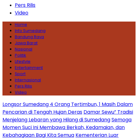
Pers Rilis
Video
Home
Info Sumedang
Bandung Raya
Jawa Barat
Nasional
Politik
Lifestyle
Entertainment
Sport
Internasional
Pers Rilis
Video
Longsor Sumedang 4 Orang Tertimbun, 1 Masih Dalam
Pencarian di Tengah Hujan Deras
Damar Sewu” Tradisi
Menjelang Lebaran yang Hilang di Sumedang
Semoga
Momen Suci Ini Membawa Berkah, Kedamaian, dan
Kebahagiaan Bagi Kita Semua
Kementerian Luar