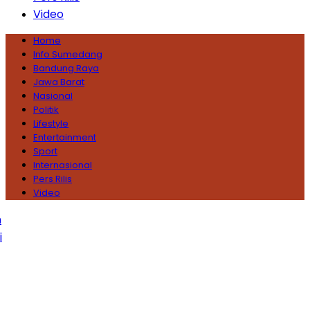
Video
Home
Info Sumedang
Bandung Raya
Jawa Barat
Nasional
Politik
Lifestyle
Entertainment
Sport
Internasional
Pers Rilis
Video
or Sumedang 4 Orang Tertimbun, 1 Masih Dalam
rian di Tengah Hujan Deras
Damar Sewu” Tradisi
lang Lebaran yang Hilang di Sumedang
Semoga
 Suci Ini Membawa Berkah, Kedamaian, dan
agiaan Bagi Kita Semua
Kementerian Luar
: 32 WNI Berhasil Dievakuasi dari Iran, Sebagian