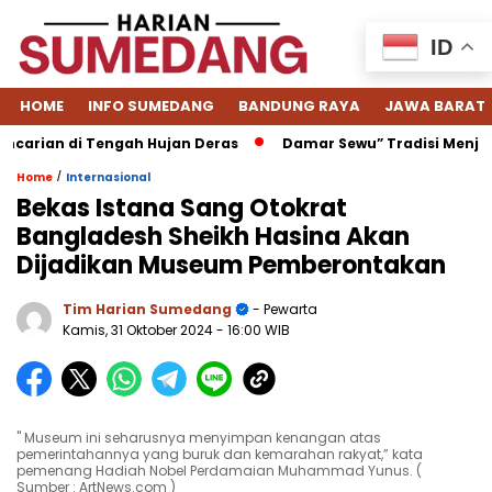
ID
HOME
INFO SUMEDANG
BANDUNG RAYA
JAWA BARAT
rian di Tengah Hujan Deras
Damar Sewu” Tradisi Menjelang
/
Home
Internasional
Bekas Istana Sang Otokrat
Bangladesh Sheikh Hasina Akan
Dijadikan Museum Pemberontakan
Tim Harian Sumedang
- Pewarta
Kamis, 31 Oktober 2024
- 16:00 WIB
" Museum ini seharusnya menyimpan kenangan atas
pemerintahannya yang buruk dan kemarahan rakyat,” kata
pemenang Hadiah Nobel Perdamaian Muhammad Yunus. (
Sumber : ArtNews.com )