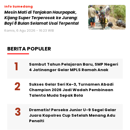
Info Sumedang
Mesin Mati di Tanjakan Haurpapak,
Kijang Super Terperosok ke Jurang:
Bayi 8 Bulan Selamat Usai Terpental
Kamis, 6 Agu 2026 - 16:23 WIB
BERITA POPULER
Sambut Tahun Pelajaran Baru, SMP Negeri
4 Jatinangor Gelar MPLS Ramah Anak
Sukses Gelar Seri Ke-3, Turnamen Abadi
Champion 2026 Jadi Wadah Pembinaan
Talenta Muda Sepak Bola
Dramatis! Perseka Junior U-9 Segel Gelar
Juara Kapolres Cup Setelah Menang Adu
Penalti