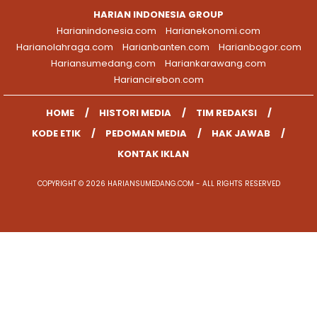
HARIAN INDONESIA GROUP
Harianindonesia.com
Harianekonomi.com
Harianolahraga.com
Harianbanten.com
Harianbogor.com
Hariansumedang.com
Hariankarawang.com
Hariancirebon.com
HOME
HISTORI MEDIA
TIM REDAKSI
KODE ETIK
PEDOMAN MEDIA
HAK JAWAB
KONTAK IKLAN
COPYRIGHT © 2026 HARIANSUMEDANG.COM - ALL RIGHTS RESERVED