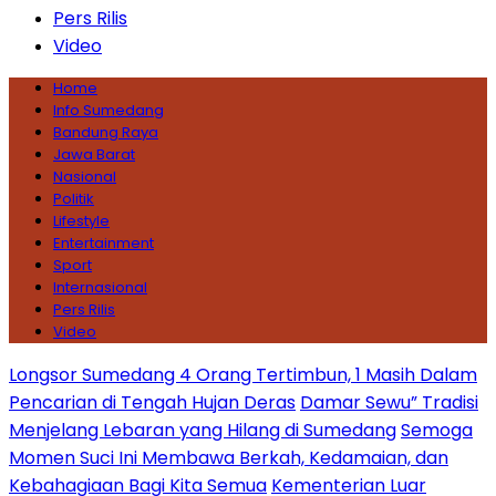
Pers Rilis
Video
Home
Info Sumedang
Bandung Raya
Jawa Barat
Nasional
Politik
Lifestyle
Entertainment
Sport
Internasional
Pers Rilis
Video
Longsor Sumedang 4 Orang Tertimbun, 1 Masih Dalam
Pencarian di Tengah Hujan Deras
Damar Sewu” Tradisi
Menjelang Lebaran yang Hilang di Sumedang
Semoga
Momen Suci Ini Membawa Berkah, Kedamaian, dan
Kebahagiaan Bagi Kita Semua
Kementerian Luar