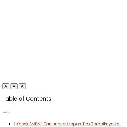
A
A
A
Table of Contents
Kasek SMPN 1 Tanjungsari Lepas Tim Terbaiknya ke