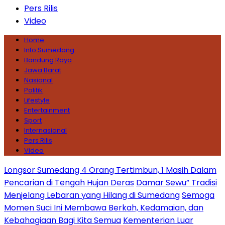
Pers Rilis
Video
Home
Info Sumedang
Bandung Raya
Jawa Barat
Nasional
Politik
Lifestyle
Entertainment
Sport
Internasional
Pers Rilis
Video
Longsor Sumedang 4 Orang Tertimbun, 1 Masih Dalam
Pencarian di Tengah Hujan Deras
Damar Sewu” Tradisi
Menjelang Lebaran yang Hilang di Sumedang
Semoga
Momen Suci Ini Membawa Berkah, Kedamaian, dan
Kebahagiaan Bagi Kita Semua
Kementerian Luar