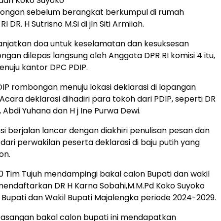
 dan Koko Suyoko
ongan sebelum berangkat berkumpul di rumah
DR. H Sutrisno M.Si di jln Siti Armilah.
njatkan doa untuk keselamatan dan kesuksesan
gan dilepas langsung oleh Anggota DPR RI komisi 4 itu,
enuju kantor DPC PDIP.
DIP rombongan menuju lokasi deklarasi di lapangan
Acara deklarasi dihadiri para tokoh dari PDIP, seperti DR
i, Abdi Yuhana dan H j Ine Purwa Dewi.
si berjalan lancar dengan diakhiri penulisan pesan dan
dari perwakilan peserta deklarasi di baju putih yang
on.
00 Tim Tujuh mendampingi bakal calon Bupati dan wakil
mendaftarkan DR H Karna Sobahi,M.M.Pd Koko Suyoko
 Bupati dan Wakil Bupati Majalengka periode 2024-2029.
sangan bakal calon bupati ini mendapatkan