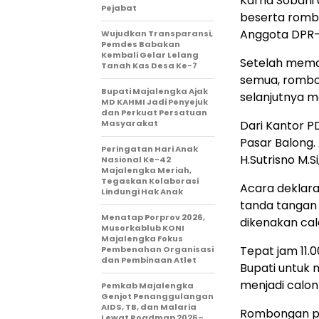
Karna Sobahi
Pejabat
beserta romb
Anggota DPR-RI 
Wujudkan Transparansi,
Pemdes Babakan
Kembali Gelar Lelang
Setelah mema
Tanah Kas Desa Ke-7
semua, rombon
Bupati Majalengka Ajak
selanjutnya m
MD KAHMI Jadi Penyejuk
dan Perkuat Persatuan
Masyarakat
Dari Kantor P
Pasar Balong. 
Peringatan Hari Anak
H.Sutrisno M.S
Nasional Ke-42
Majalengka Meriah,
Tegaskan Kolaborasi
Acara deklara
Lindungi Hak Anak
tanda tangan 
Menatap Porprov 2026,
dikenakan cal
Musorkablub KONI
Majalengka Fokus
Tepat jam 11.
Pembenahan Organisasi
dan Pembinaan Atlet
Bupati untuk 
menjadi calon
Pemkab Majalengka
Genjot Penanggulangan
AIDS, TB, dan Malaria
Rombongan pa
Lewat Roadmap 2026–