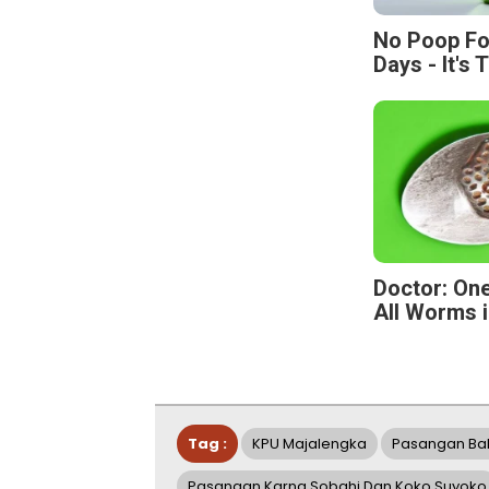
No Poop Fo
Days - It's 
Doctor: One
All Worms i
Tag :
KPU Majalengka
Pasangan Bal
Pasangan Karna Sobahi Dan Koko Suyoko