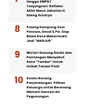
hingga SMPN 1
Tanjungsari: Refleksi
Akhir Masa Jabatan H.
Edeng Sutarya
Pulang Kampung Usai
Pensiun, Emod S.Pd. Siap
Bawa Desa Mekarmukti
Jadi “MANJUR”
Misteri Gunung Geulis dan
Pantangan Menyebut
Kata “Tandur” Untuk
Istilah Tanam Padi
Kolam Renang
Panyindangan Pilihan
Keluarga untuk Berenang
Nikmati Sensasi Air
Pegunungan