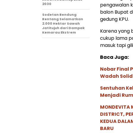
2030
pengawalan k
balon Bupat d
Sodetan Bendung
gedung KPU.
Rentang Selamatkan
2.000 Hektar Sawah
Jatitujuh dari Dampak
Karena yang b
Kemarau Ekstrem
cukup lama pa
masuk tapi gi
Baca Juga:
Nobar Final 
Wadah Solid
Sentuhan Ke
Menjadi Ru
MONDEVITA 
DISTRICT, P
KEDUA DALA
BARU