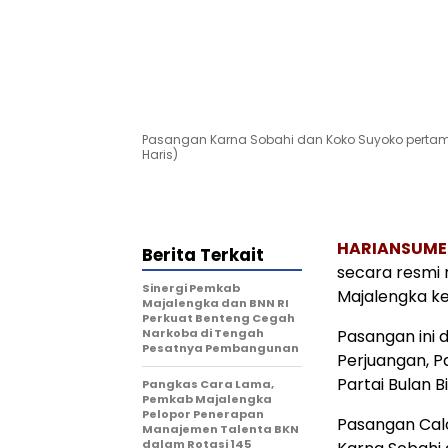
Pasangan Karna Sobahi dan Koko Suyoko perta
Haris)
HARIANSUM
Berita Terkait
secara resmi 
Sinergi Pemkab
Majalengka ke
Majalengka dan BNN RI
Perkuat Benteng Cegah
Narkoba di Tengah
Pasangan ini d
Pesatnya Pembangunan
Perjuangan, Pa
Partai Bulan B
Pangkas Cara Lama,
Pemkab Majalengka
Pelopor Penerapan
Pasangan Calo
Manajemen Talenta BKN
dalam Rotasi 145