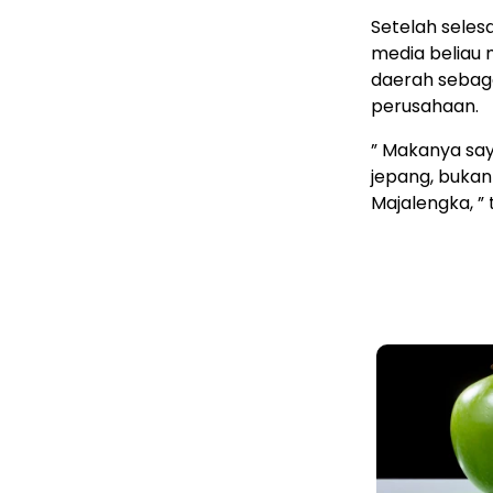
Setelah seles
media beliau 
daerah sebaga
perusahaan.
” Makanya sa
jepang, bukan 
Majalengka, ”