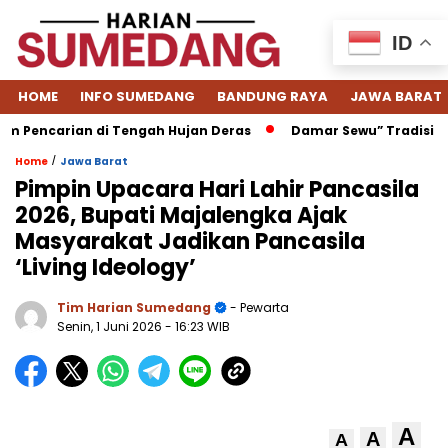
ID
HOME
INFO SUMEDANG
BANDUNG RAYA
JAWA BARAT
ncarian di Tengah Hujan Deras
Damar Sewu” Tradisi Menjel
/
Home
Jawa Barat
Pimpin Upacara Hari Lahir Pancasila
2026, Bupati Majalengka Ajak
Masyarakat Jadikan Pancasila
‘Living Ideology’
Tim Harian Sumedang
- Pewarta
Senin, 1 Juni 2026
- 16:23 WIB
A
A
A