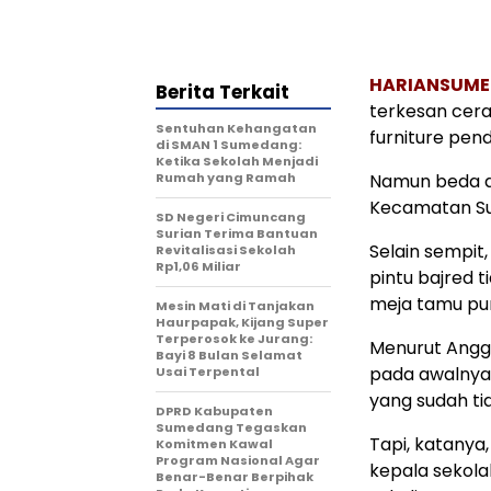
HARIANSUM
Berita Terkait
terkesan cera
Sentuhan Kehangatan
furniture pend
di SMAN 1 Sumedang:
Ketika Sekolah Menjadi
Rumah yang Ramah
Namun beda de
Kecamatan Su
SD Negeri Cimuncang
Surian Terima Bantuan
Selain sempit,
Revitalisasi Sekolah
Rp1,06 Miliar
pintu bajred t
meja tamu pun 
Mesin Mati di Tanjakan
Haurpapak, Kijang Super
Terperosok ke Jurang:
Menurut Anggi
Bayi 8 Bulan Selamat
pada awalnya
Usai Terpental
yang sudah ti
DPRD Kabupaten
Sumedang Tegaskan
Tapi, katanya,
Komitmen Kawal
Program Nasional Agar
kepala sekola
Benar-Benar Berpihak