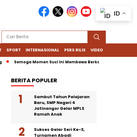
ID
T
SPORT
INTERNASIONAL
PERS RILIS
VIDEO
Semoga Momen Suci Ini Membawa Berkah, Kedamaian, dan Keb
BERITA POPULER
Sambut Tahun Pelajaran
Baru, SMP Negeri 4
Jatinangor Gelar MPLS
Ramah Anak
Sukses Gelar Seri Ke-3,
Turnamen Abadi