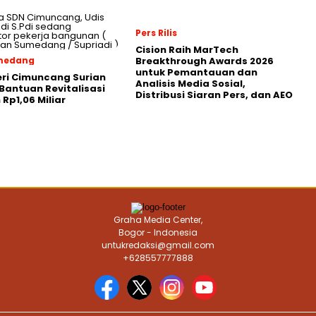
Pers Rilis
Cision Raih MarTech
umedang
Breakthrough Awards 2026
untuk Pemantauan dan
ri Cimuncang Surian
Analisis Media Sosial,
Bantuan Revitalisasi
Distribusi Siaran Pers, dan AEO
 Rp1,06 Miliar
Graha Media Center,
Bogor - Indonesia
untukredaksi@gmail.com
+628557777888