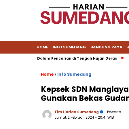
HOME
INFO SUMEDANG
BANDUNG RAYA
bun, 1 Masih Dalam Pencarian di Tengah Hujan Deras
Damar
Home
Info Sumedang
/
Kepsek SDN Manglayang
Gunakan Bekas Gudan
Tim Harian Sumedang
- Pewarta
Jumat, 2 Februari 2024
- 20:41 WIB