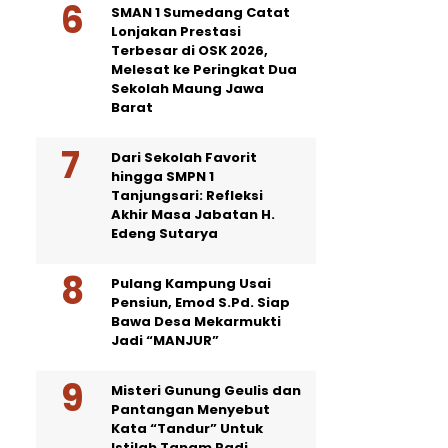
SMAN 1 Sumedang Catat
Lonjakan Prestasi
Terbesar di OSK 2026,
Melesat ke Peringkat Dua
Sekolah Maung Jawa
Barat
Dari Sekolah Favorit
hingga SMPN 1
Tanjungsari: Refleksi
Akhir Masa Jabatan H.
Edeng Sutarya
Pulang Kampung Usai
Pensiun, Emod S.Pd. Siap
Bawa Desa Mekarmukti
Jadi “MANJUR”
Misteri Gunung Geulis dan
Pantangan Menyebut
Kata “Tandur” Untuk
Istilah Tanam Padi