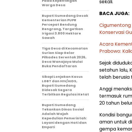
Pada Kepentingan
sekali.
Warga Desa
BACA JUGA:
Bupati Sumedang Desak
Kementerian PUPR
Cigumentong 
Percepat Bendung
Rengrang, Targetkan
Konservasi Gu
Irigasi 3.800 Hektare
Sawah
Acara Kementa
Tiga Desa di Kecamatan
Prabowo: Kalia
Surian Siap Gelar
Pilkades Serentak 2026,
Desa Wanajaya Mulai
Sejak diduduka
Buka Pendaftaran
setahun lalu,
telah berusia 
Sikapi Lonjakan Kasus
LGBT dan HIV/AIDS,
Bupati Sumedang
Anggi menaksi
Didesak Segera
Terbitkan Regulasi Ketat
termasuk ruma
20 tahun bel
Bupati Sumedang
Tekankan Dinas Sosial
Adalah Wajah
Kondisi bangu
Kepedulian Pemerintah:
aman untuk di
Layani dengan Hati dan
Empati
gempa kemarin