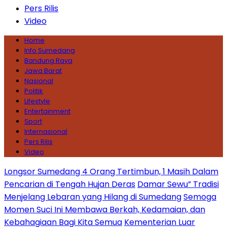
Pers Rilis
Video
Home
Info Sumedang
Bandung Raya
Jawa Barat
Nasional
Politik
Lifestyle
Entertainment
Sport
Internasional
Pers Rilis
Video
Longsor Sumedang 4 Orang Tertimbun, 1 Masih Dalam
Pencarian di Tengah Hujan Deras
Damar Sewu” Tradisi
Menjelang Lebaran yang Hilang di Sumedang
Semoga
Momen Suci Ini Membawa Berkah, Kedamaian, dan
Kebahagiaan Bagi Kita Semua
Kementerian Luar