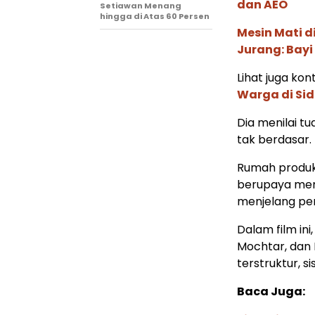
dan AEO
Setiawan Menang
hingga di Atas 60 Persen
Mesin Mati d
Jurang: Bayi
Lihat juga kont
Warga di Sid
Dia menilai t
tak berdasar.
Rumah produks
berupaya men
menjelang pe
Dalam film ini,
Mochtar, dan
terstruktur, s
Baca Juga: