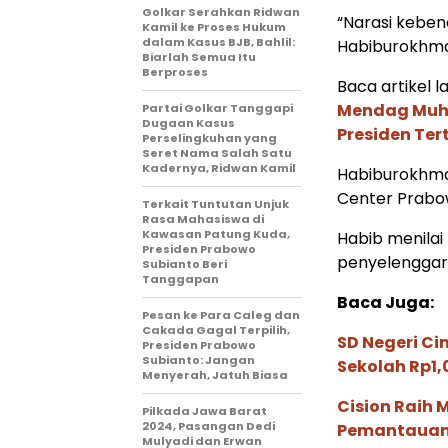
Golkar Serahkan Ridwan
“Narasi kebenc
Kamil ke Proses Hukum
dalam Kasus BJB, Bahlil:
Habiburokhm
Biarlah Semua Itu
Berproses
Baca artikel la
Mendag Muha
Partai Golkar Tanggapi
Dugaan Kasus
Presiden Ter
Perselingkuhan yang
Seret Nama Salah Satu
Kadernya, Ridwan Kamil
Habiburokhma
Center Prabow
Terkait Tuntutan Unjuk
Rasa Mahasiswa di
Kawasan Patung Kuda,
Habib menilai
Presiden Prabowo
penyelenggar
Subianto Beri
Tanggapan
Baca Juga:
Pesan ke Para Caleg dan
Cakada Gagal Terpilih,
SD Negeri Ci
Presiden Prabowo
Subianto: Jangan
Sekolah Rp1,0
Menyerah, Jatuh Biasa
Cision Raih
Pilkada Jawa Barat
2024, Pasangan Dedi
Pemantauan d
Mulyadi dan Erwan