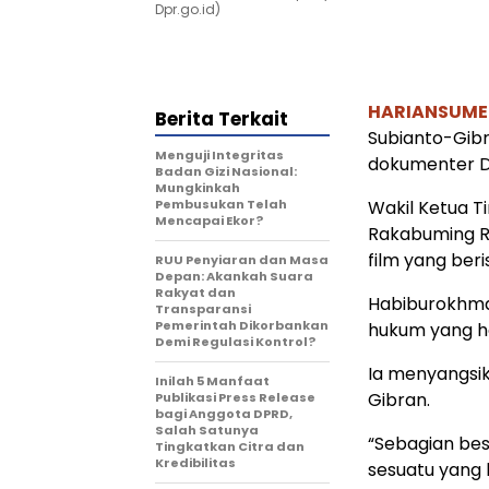
Dpr.go.id)
HARIANSUM
Berita Terkait
Subianto-Gib
Menguji Integritas
dokumenter Di
Badan Gizi Nasional:
Mungkinkah
Pembusukan Telah
Wakil Ketua 
Mencapai Ekor?
Rakabuming R
film yang beris
RUU Penyiaran dan Masa
Depan: Akankah Suara
Rakyat dan
Habiburokhm
Transparansi
Pemerintah Dikorbankan
hukum yang had
Demi Regulasi Kontrol?
Ia menyangsi
Inilah 5 Manfaat
Gibran.
Publikasi Press Release
bagi Anggota DPRD,
Salah Satunya
“Sebagian bes
Tingkatkan Citra dan
Kredibilitas
sesuatu yang 