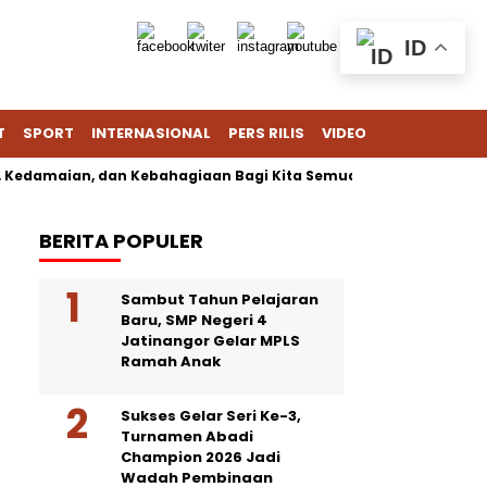
ID
T
SPORT
INTERNASIONAL
PERS RILIS
VIDEO
ian, dan Kebahagiaan Bagi Kita Semua
Kementerian Luar Ne
BERITA POPULER
Sambut Tahun Pelajaran
Baru, SMP Negeri 4
Jatinangor Gelar MPLS
Ramah Anak
Sukses Gelar Seri Ke-3,
Turnamen Abadi
Champion 2026 Jadi
Wadah Pembinaan