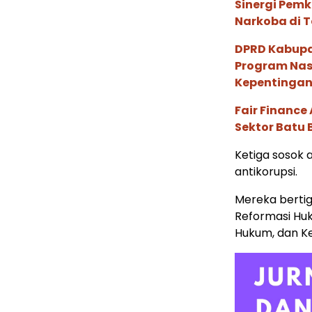
Sinergi Pem
Narkoba di 
DPRD Kabup
Program Nas
Kepentingan
Fair Financ
Sektor Batu 
Ketiga sosok a
antikorupsi.
Mereka berti
Reformasi Huk
Hukum, dan K