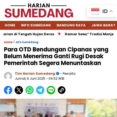
ID
HOME
INFO SUMEDANG
BANDUNG RAYA
JAWA BARAT
n di Tengah Hujan Deras
Damar Sewu” Tradisi Menjelang L
/
Home
Info Sumedang
Para OTD Bendungan Cipanas yang
Belum Menerima Ganti Rugi Desak
Pemerintah Segera Menuntaskan
Tim Harian Sumedang
- Pewarta
Jumat, 6 Juni 2025
- 04:52 WIB