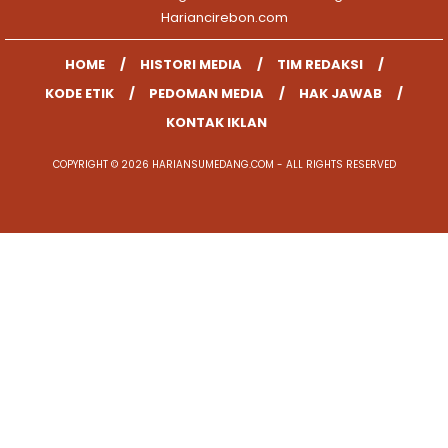
Hariancirebon.com
HOME
HISTORI MEDIA
TIM REDAKSI
KODE ETIK
PEDOMAN MEDIA
HAK JAWAB
KONTAK IKLAN
COPYRIGHT © 2026 HARIANSUMEDANG.COM - ALL RIGHTS RESERVED