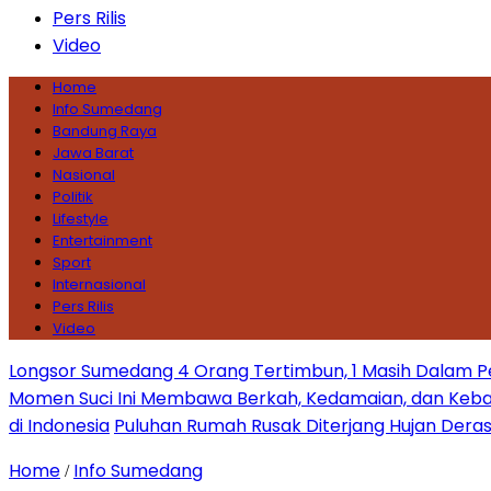
Pers Rilis
Video
Home
Info Sumedang
Bandung Raya
Jawa Barat
Nasional
Politik
Lifestyle
Entertainment
Sport
Internasional
Pers Rilis
Video
Longsor Sumedang 4 Orang Tertimbun, 1 Masih Dalam P
Momen Suci Ini Membawa Berkah, Kedamaian, dan Keba
di Indonesia
Puluhan Rumah Rusak Diterjang Hujan Dera
Home
Info Sumedang
/