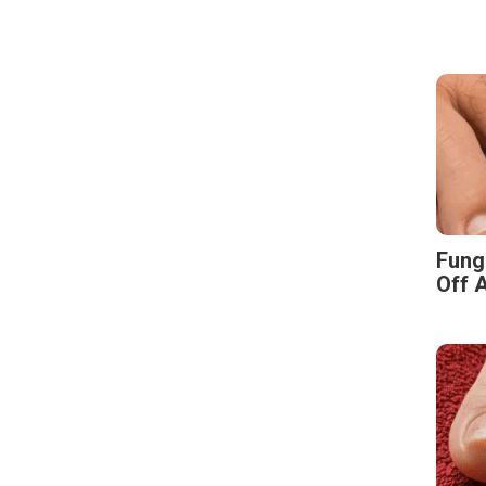
Fung
Off A