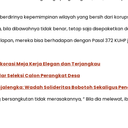
rdirinya kepemimpinan wilayah yang bersih dari korupsi,
 bila dibawahnya tidak benar, tetap saja disepaketkan 
apan, mereka bisa berhadapan dengan Pasal 372 KUHP jo.
korasi Meja Kerja Elegan dan Terjangkau
ar Seleksi Calon Perangkat Desa
ajalengka: Wadah Solideritas Bobotoh Sekaligus Pe
g bersangkutan tidak merasakannya, ” Bila dia melewat, ibu-