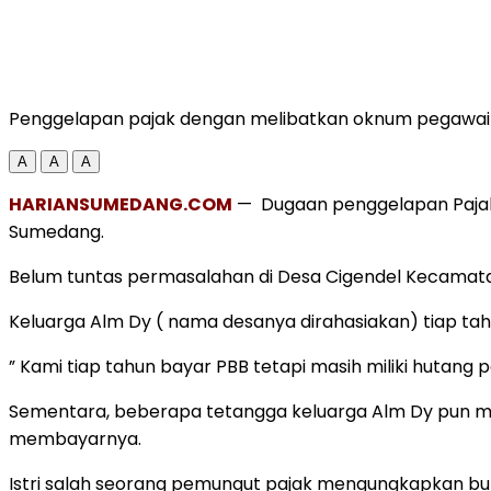
Penggelapan pajak dengan melibatkan oknum pegawai de
A
A
A
HARIANSUMEDANG.COM
— Dugaan penggelapan Pajak
Sumedang.
Belum tuntas permasalahan di Desa Cigendel Kecamatan 
Keluarga Alm Dy ( nama desanya dirahasiakan) tiap tah
” Kami tiap tahun bayar PBB tetapi masih miliki hutang 
Sementara, beberapa tetangga keluarga Alm Dy pun me
membayarnya.
Istri salah seorang pemungut pajak mengungkapkan bukan