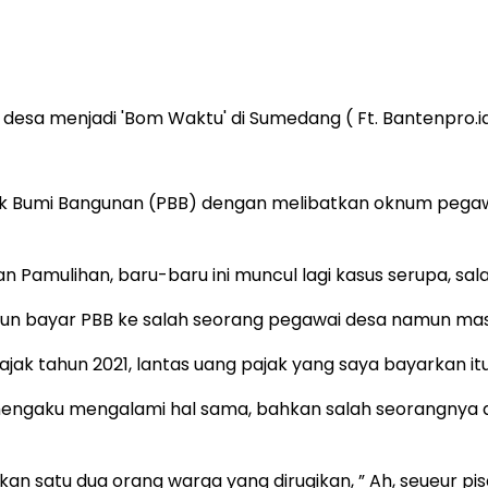
sa menjadi 'Bom Waktu' di Sumedang ( Ft. Bantenpro.id
 Bumi Bangunan (PBB) dengan melibatkan oknum pegawa
Pamulihan, baru-baru ini muncul lagi kasus serupa, sal
un bayar PBB ke salah seorang pegawai desa namun masih
pajak tahun 2021, lantas uang pajak yang saya bayarkan it
ngaku mengalami hal sama, bahkan salah seorangnya dua
 satu dua orang warga yang dirugikan, ” Ah, seueur pisan