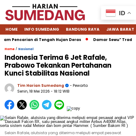
ID
HOME
INFO SUMEDANG
BANDUNG RAYA
JAWA BARAT
 Pencarian di Tengah Hujan Deras
Damar Sewu” Tradisi Men
/
Home
Nasional
Indonesia Terima 6 Jet Rafale,
Prabowo Tekankan Pertahanan
Kunci Stabilitas Nasional
Tim Harian Sumedang
- Pewarta
Senin, 18 Mei 2026
- 18:12 WIB
Selain Rafale, alutsista yang diterima meliputi empat pesawat