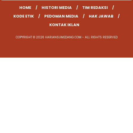
HOME
HISTORI MEDIA
TIM REDAKSI
KODE ETIK
PEDOMAN MEDIA
HAK JAWAB
KONTAK IKLAN
COPYRIGHT © 2026 HARIANSUMEDANG.COM - ALL RIGHTS RESERVED