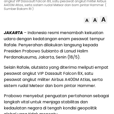
angkut VIP Dassault Falcon 8X, satu pesawat angkut militer Airbus
A400M Atlas, serta sistem rudal Meteor dan bom pintar Hammer. (
Sumber Bakom RI )
A
A
A
JAKARTA
– Indonesia resmi menambah kekuatan
udara dengan kedatangan enam pesawat tempur
Rafale. Penyerahan dilakukan langsung kepada
Presiden Prabowo Subianto di Lanud Halim
Perdanakusuma, Jakarta, Senin (18/5).
Selain Rafale, alutsista yang diterima meliputi empat
pesawat angkut VIP Dassault Falcon 8X, satu
pesawat angkut militer Airbus A400M Atlas, serta
sistem rudal Meteor dan bom pintar Hammer.
Prabowo menyebut penguatan pertahanan sebagai
langkah vital untuk menjaga stabilitas dan
kedaulatan negara di tengah kondisi geopolitik