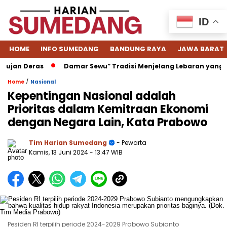
ID
HOME
INFO SUMEDANG
BANDUNG RAYA
JAWA BARAT
Deras
Damar Sewu” Tradisi Menjelang Lebaran yang Hilang
/
Home
Nasional
Kepentingan Nasional adalah
Prioritas dalam Kemitraan Ekonomi
dengan Negara Lain, Kata Prabowo
Tim Harian Sumedang
- Pewarta
Kamis, 13 Juni 2024
- 13:47 WIB
Pesiden RI terpilih periode 2024-2029 Prabowo Subianto