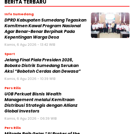
BERITA TERBARU
Info Sumedang
DPRD Kabupaten Sumedang Tegaskan
Komitmen Kawal Program Nasional
Agar Benar-Benar Berpihak Pada
Kepentingan Warga Desa
Kamis, 6 Agu 2026 - 13:42 WIB
Sport
Jelang Final Piala Presiden 2026,
Boboko Distrik Sumedang Serukan
Aksi “Bobotoh Cerdas dan Dewasa”
Kamis, 6 Agu 2026 - 10:39 WIB
Pers Rilis
UOB Perkuat Bisnis Wealth
Management melalui Kemitraan
Distribusi Strategis dengan Allianz
Global Investors
Kamis, 6 Agu 2026 - 06:39 WIB
Pers Rilis
Mitrade Raih Gelar “AI Broker of the