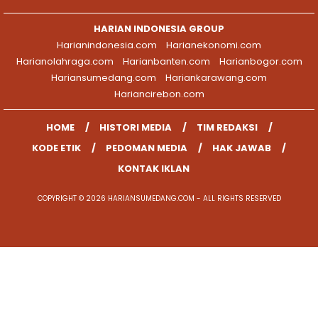
HARIAN INDONESIA GROUP
Harianindonesia.com
Harianekonomi.com
Harianolahraga.com
Harianbanten.com
Harianbogor.com
Hariansumedang.com
Hariankarawang.com
Hariancirebon.com
HOME
HISTORI MEDIA
TIM REDAKSI
KODE ETIK
PEDOMAN MEDIA
HAK JAWAB
KONTAK IKLAN
COPYRIGHT © 2026 HARIANSUMEDANG.COM - ALL RIGHTS RESERVED