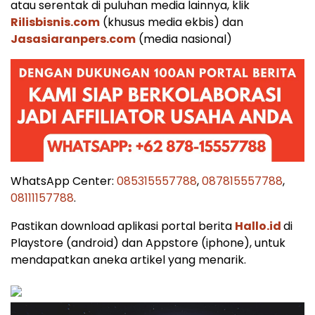
atau serentak di puluhan media lainnya, klik
Rilisbisnis.com
(khusus media ekbis) dan
Jasasiaranpers.com
(media nasional)
WhatsApp Center:
085315557788
,
087815557788
,
08111157788
.
Pastikan download aplikasi portal berita
Hallo.id
di
Playstore (android) dan Appstore (iphone), untuk
mendapatkan aneka artikel yang menarik.