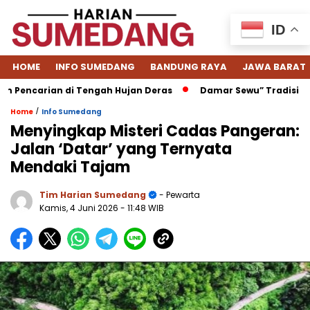
ID
HOME
INFO SUMEDANG
BANDUNG RAYA
JAWA BARAT
Pencarian di Tengah Hujan Deras
Damar Sewu” Tradisi Men
/
Home
Info Sumedang
Menyingkap Misteri Cadas Pangeran:
Jalan ‘Datar’ yang Ternyata
Mendaki Tajam
Tim Harian Sumedang
- Pewarta
Kamis, 4 Juni 2026
- 11:48 WIB