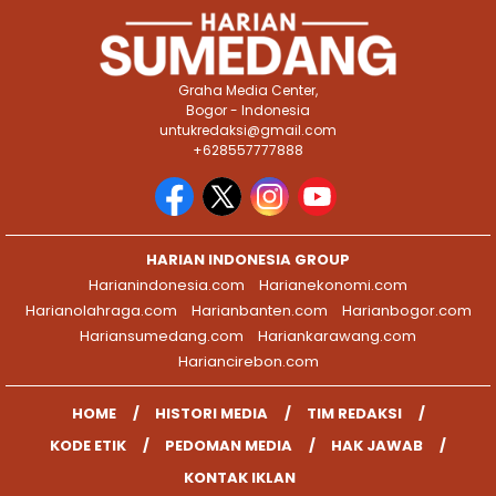
Graha Media Center,
Bogor - Indonesia
untukredaksi@gmail.com
+628557777888
HARIAN INDONESIA GROUP
Harianindonesia.com
Harianekonomi.com
Harianolahraga.com
Harianbanten.com
Harianbogor.com
Hariansumedang.com
Hariankarawang.com
Hariancirebon.com
HOME
HISTORI MEDIA
TIM REDAKSI
KODE ETIK
PEDOMAN MEDIA
HAK JAWAB
KONTAK IKLAN