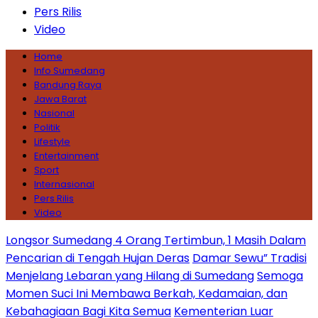
Pers Rilis
Video
Home
Info Sumedang
Bandung Raya
Jawa Barat
Nasional
Politik
Lifestyle
Entertainment
Sport
Internasional
Pers Rilis
Video
Longsor Sumedang 4 Orang Tertimbun, 1 Masih Dalam
Pencarian di Tengah Hujan Deras
Damar Sewu” Tradisi
Menjelang Lebaran yang Hilang di Sumedang
Semoga
Momen Suci Ini Membawa Berkah, Kedamaian, dan
Kebahagiaan Bagi Kita Semua
Kementerian Luar