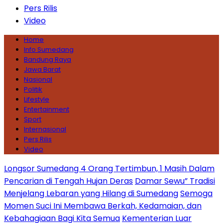
Pers Rilis
Video
Home
Info Sumedang
Bandung Raya
Jawa Barat
Nasional
Politik
Lifestyle
Entertainment
Sport
Internasional
Pers Rilis
Video
Longsor Sumedang 4 Orang Tertimbun, 1 Masih Dalam
Pencarian di Tengah Hujan Deras
Damar Sewu” Tradisi
Menjelang Lebaran yang Hilang di Sumedang
Semoga
Momen Suci Ini Membawa Berkah, Kedamaian, dan
Kebahagiaan Bagi Kita Semua
Kementerian Luar